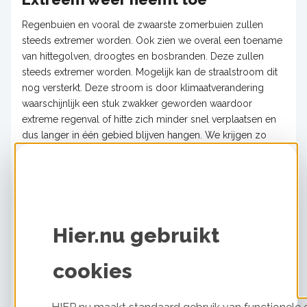
Regenbuien en vooral de zwaarste zomerbuien zullen
steeds extremer worden. Ook zien we overal een toename
van hittegolven, droogtes en bosbranden. Deze zullen
steeds extremer worden. Mogelijk kan de straalstroom dit
nog versterkt. Deze stroom is door klimaatverandering
waarschijnlijk een stuk zwakker geworden waardoor
extreme regenval of hitte zich minder snel verplaatsen en
dus langer in één gebied blijven hangen. We krijgen zo
langer met hetzelfde weertype te maken. Zoals de
droogte in de zomer van 2022 en de extreme neerslag in
de zomer van 2021 toen delen van
Limburg
overstroomde
. Ook in Canada en delen van de
Verenigde Staten zagen we een hittegolf, die extremer was
Hier.nu gebruikt
dan de wetenschap voor mogelijk hield.
De natuur wordt bedreigd
cookies
De oceanen nemen ongeveer 30 procent van de CO
op
2
die de mens uitstoot. Dit vertraagt het broeikaseffect, maar