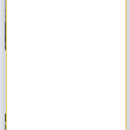
Dit is de staat van het klimaat (volgens de
wetenschap)
De ernst van het klimaatprobleem is iets waar iedereen
een mening over lijkt te hebben. Maar over feiten kun je
helemaal geen mening hebben, daar zijn het feiten voor.
Dit is volgens de wetenschap de