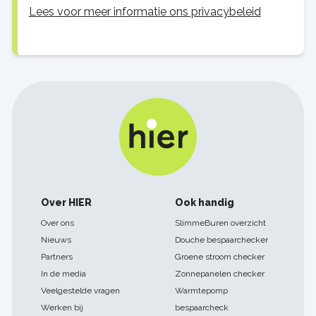
Lees voor meer informatie ons privacybeleid
Footer
Over HIER
Ook handig
navigatie
Over ons
SlimmeBuren overzicht
Nieuws
Douche bespaarchecker
Partners
Groene stroom checker
In de media
Zonnepanelen checker
Veelgestelde vragen
Warmtepomp
Werken bij
bespaarcheck