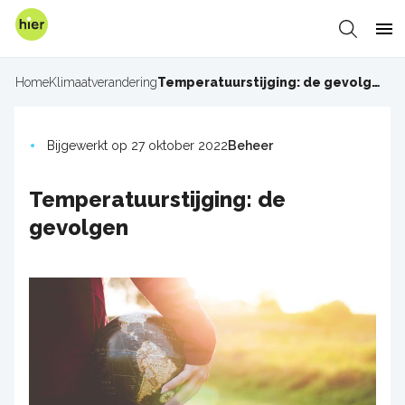
Overslaan
en
Zoeken
Me
naar
de
Home
Klimaatverandering
Temperatuurstijging: de gevolgen
Kruimelpad
inhoud
gaan
Bijgewerkt op 27 oktober 2022
Beheer
Temperatuurstijging: de
gevolgen