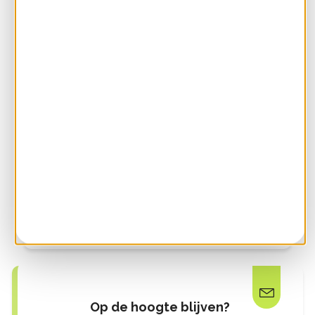
Dit is waarom je voor Nederlandse groene
stroom moet kiezen
Als je groene stroom hebt wil je daarmee een
verschil maken, toch? Maar óf je verschil maakt en
hoe groot dat verschil is, hangt af onder andere af
van waar de stroom wordt opgewekt. We leggen
het je
Op de hoogte blijven?