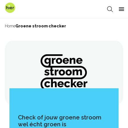
Overslaan
en
Zoeken
Me
naar
de
Home
Groene stroom checker
Kruimelpad
inhoud
gaan
De
Groene
Stroom
Checker
Check of jouw groene stroom
wel écht groen is