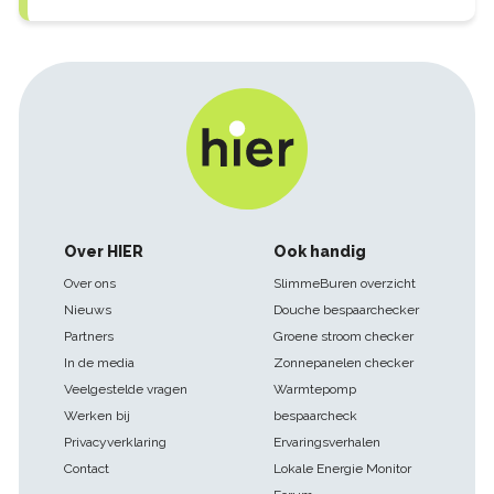
Footer
Over HIER
Ook handig
navigatie
Over ons
SlimmeBuren overzicht
Nieuws
Douche bespaarchecker
Partners
Groene stroom checker
In de media
Zonnepanelen checker
Veelgestelde vragen
Warmtepomp
Werken bij
bespaarcheck
Privacyverklaring
Ervaringsverhalen
Contact
Lokale Energie Monitor