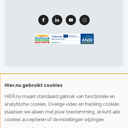
Facebook
Linkedin
Youtube
Instagram
Footer
Gebruiksvoorwaarden & privacy
Cookievoorkeuren
sitelinks
Hier.nu gebruikt cookies
HIER.nu maakt standaard gebruik van functionele en
© 2016-2026 Klimaatstichting HIER
analytische cookies. Overige video en tracking cookies
plaatsen we alleen met jouw toestemming. Je kunt alle
Iedereen slim met energie. HIER helpt je!
cookies accepteren of de instellingen wijzingen.