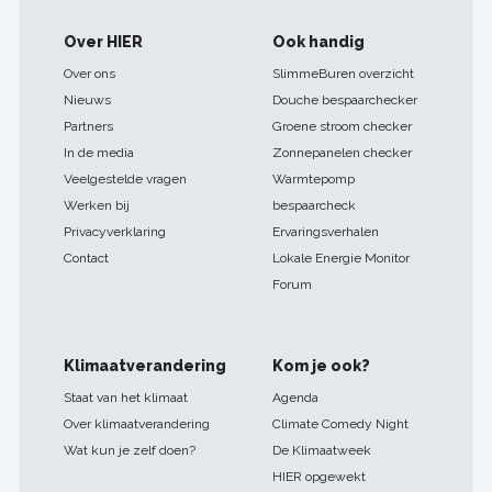
Footer
Over HIER
Ook handig
navigatie
Over ons
SlimmeBuren overzicht
Nieuws
Douche bespaarchecker
Partners
Groene stroom checker
In de media
Zonnepanelen checker
Veelgestelde vragen
Warmtepomp
Werken bij
bespaarcheck
Privacyverklaring
Ervaringsverhalen
Contact
Lokale Energie Monitor
Forum
Klimaatverandering
Kom je ook?
Staat van het klimaat
Agenda
Over klimaatverandering
Climate Comedy Night
Wat kun je zelf doen?
De Klimaatweek
HIER opgewekt