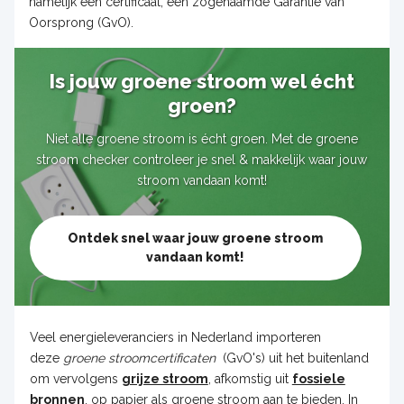
namelijk een certificaat; een zogenaamde Garantie van
Oorsprong (GvO).
Is jouw groene stroom wel écht
groen?
Niet alle groene stroom is écht groen. Met de groene
stroom checker controleer je snel & makkelijk waar jouw
stroom vandaan komt!
Ontdek snel waar jouw groene stroom
vandaan komt!
Veel energieleveranciers in Nederland importeren
deze
g
roene stroomcertificaten
(GvO's) uit het buitenland
om vervolgens
grijze stroom
, afkomstig uit
fossiele
bronnen
, op papier als groene stroom aan te bieden. In