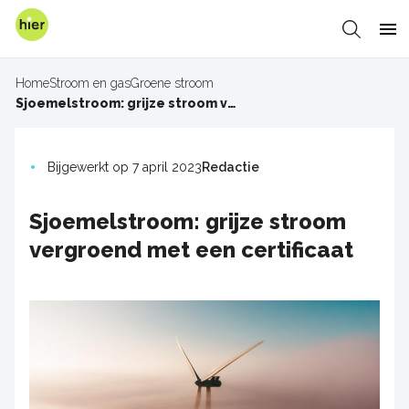
Overslaan
en
Zoeken
Me
naar
de
Home
Stroom en gas
Groene stroom
inhoud
Kruimelpad
Sjoemelstroom: grijze stroom vergroend met een certificaat
gaan
Bijgewerkt op 7 april 2023
Redactie
Sjoemelstroom: grijze stroom
vergroend met een certificaat