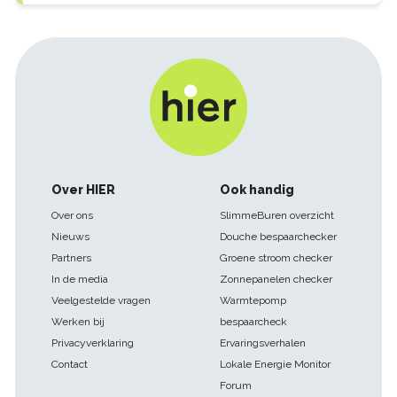
Footer
Over HIER
Ook handig
navigatie
Over ons
SlimmeBuren overzicht
Nieuws
Douche bespaarchecker
Partners
Groene stroom checker
In de media
Zonnepanelen checker
Veelgestelde vragen
Warmtepomp
Werken bij
bespaarcheck
Privacyverklaring
Ervaringsverhalen
Contact
Lokale Energie Monitor
Forum