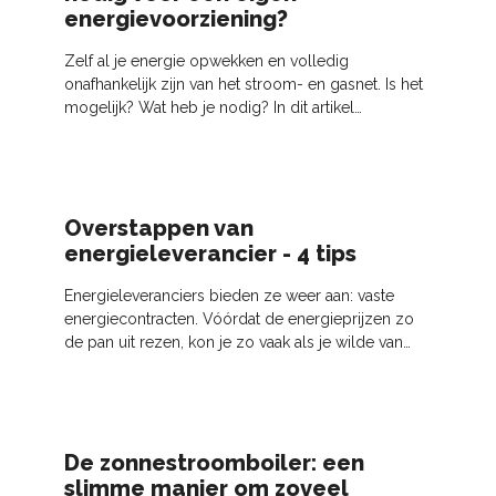
energievoorziening?
Zelf al je energie opwekken en volledig
onafhankelijk zijn van het stroom- en gasnet. Is het
mogelijk? Wat heb je nodig? In dit artikel
bespreken we de onderdelen die nodig zijn voor
een eigen
Overstappen van
energieleverancier - 4 tips
Energieleveranciers bieden ze weer aan: vaste
energiecontracten. Vóórdat de energieprijzen zo
de pan uit rezen, kon je zo vaak als je wilde van
energieleverancier overstappen. Sinds 1 juni 2023
kan dat niet meer kosteloos. Sindsdien krijg je een
op…
De zonnestroomboiler: een
slimme manier om zoveel