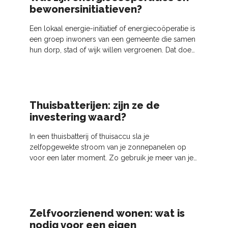
bewonersinitiatieven?
Een lokaal energie-initiatief of energiecoöperatie is
een groep inwoners van een gemeente die samen
hun dorp, stad of wijk willen vergroenen. Dat doen
ze door met buurtgenoten duurzame energie of
warmte op te wekken en/of de buurt helpen met
energie…
Thuisbatterijen: zijn ze de
investering waard?
In een thuisbatterij of thuisaccu sla je
zelfopgewekte stroom van je zonnepanelen op
voor een later moment. Zo gebruik je meer van je
eigen zonnestroom en heb je minder stroom
nodig van een
Zelfvoorzienend wonen: wat is
nodig voor een eigen