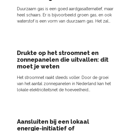
​Duurzaam gas is een goed aardgasalternatief, maar
heel schaars. Er is bijvoorbeeld groen gas, en ook
waterstof is een vorm van duurzaam gas. Het zal
zeker voorlopig geen grote rol spelen bij het
verwarmen van huizen. Op deze pagina leggen we
uit h…
Drukte op het stroomnet en
zonnepanelen die uitvallen: dit
moet je weten
Het stroomnet raakt steeds voller. Door de groei
van het aantal zonnepanelen in Nederland kan het
lokale elektriciteitsnet de hoeveelheid
teruggeleverde zonnestroom niet altijd aan. Heb of
wil je zonnepanelen? Dan is er kans dat je hier last
van gaat…
Aansluiten bij een lokaal
energie-initiatief of