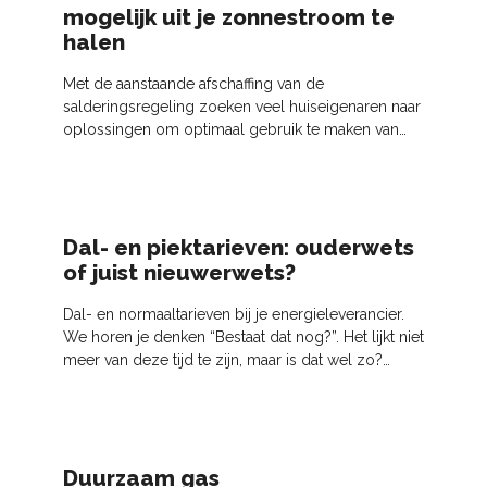
mogelijk uit je zonnestroom te
halen
Met de aanstaande afschaffing van de
salderingsregeling zoeken veel huiseigenaren naar
oplossingen om optimaal gebruik te maken van
hun zelfopgewekte stroom. Een van de meest
besproken innovaties is
Dal- en piektarieven: ouderwets
of juist nieuwerwets?
Dal- en normaaltarieven bij je energieleverancier.
We horen je denken “Bestaat dat nog?”. Het lijkt niet
meer van deze tijd te zijn, maar is dat wel zo?
Eigenlijk wordt het juist steeds belangrijker
Duurzaam gas