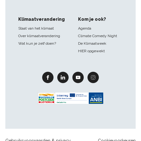
Klimaatverandering
Kom je ook?
Staat van het klimaat
Agenda
Over klimaatverandering
Climate Comedy Night
Wat kun je zelf doen?
De Klimaatweek
HIER opgewekt
Facebook
Linkedin
Youtube
Instagram
Footer
Gebruiksvoorwaarden & privacy
Cookievoorkeuren