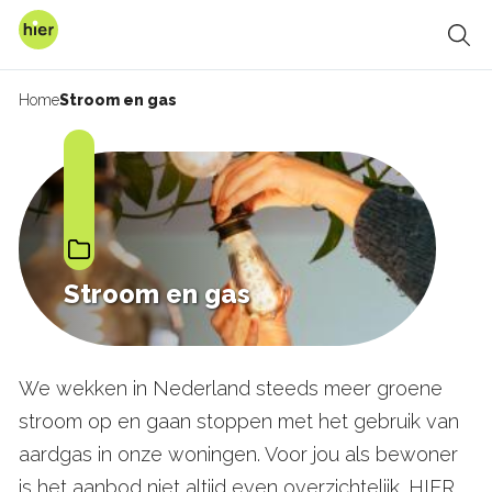
Overslaan
en
Zoe
naar
de
Home
Stroom en gas
Kruimelpad
inhoud
gaan
Stroom en gas
We wekken in Nederland steeds meer groene
stroom op en gaan stoppen met het gebruik van
aardgas in onze woningen. Voor jou als bewoner
is het aanbod niet altijd even overzichtelijk. HIER