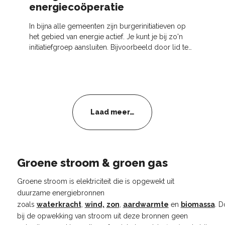
energiecoöperatie
In bijna alle gemeenten zijn burgerinitiatieven op
het gebied van energie actief. Je kunt je bij zo'n
initiatiefgroep aansluiten. Bijvoorbeeld door lid te
worden, een aandeel te kopen in gezamenlijke
Laad meer…
Groene stroom & groen gas
Groene stroom is elektriciteit die is opgewekt uit
duurzame energiebronnen
zoals
waterkracht
,
wind,
zon
,
aardwarmte
en
biomassa
. D
bij de opwekking van stroom uit deze bronnen geen