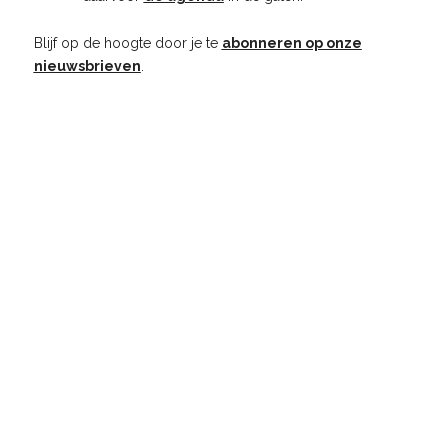
Blijf op de hoogte door je te
abonneren op onze
nieuwsbrieven
.
Updates HIER opgewekt
Het laatste nieuws
Schrijf je in voor de nieuwsbrief en mis niets over
HIER opgewekt.
E-
mailadres
Ik ga akkoord met het
privacybeleid
en geef
toestemming om e-mails van HIER te
ontvangen. Afmelden kan op ieder moment.