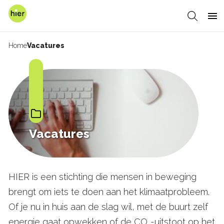
Overslaan
en
Zoeken
Me
naar
de
Home
Vacatures
Kruimelpad
inhoud
gaan
Vacatures
HIER is een stichting die mensen in beweging
brengt om iets te doen aan het klimaatprobleem.
Of je nu in huis aan de slag wil, met de buurt zelf
energie gaat opwekken of de CO
-uitstoot op het