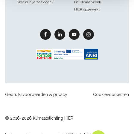
Wat kun je zelf doen?
De Klimaatweek
HIER opgewekt
Facebook
Linkedin
Youtube
Instagram
Footer
Gebruiksvoorwaarden & privacy
Cookievoorkeuren
sitelinks
© 2016-2026 Klimaatstichting HIER