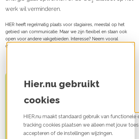
₂
werk wil verminderen.
HIER heeft regelmatig plaats voor stagiaires, meestal op het
gebied van communicatie. Maar we zijn flexibel en staan ook
open voor andere vakgebieden. Interesse? Neem vooral
contact op via
info@hier.nu
.
Hier.nu gebruikt
Op de hoogte blijven?
cookies
Ontvang tips, artikelen, nieuws en meer! Geef hieronder
aan welk thema je voorkeur heeft.
HIER.nu maakt standaard gebruik van functionele e
Lijsten
De beste praktische bespaartips
tracking cookies plaatsen we alleen met jouw toes
accepteren of de instellingen wijzingen.
Alles over toekomstproof wonen