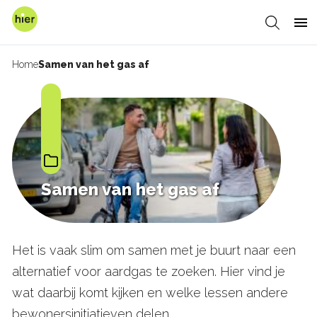
Overslaan
en
Zoeken
Me
naar
de
Home
Samen van het gas af
Kruimelpad
inhoud
gaan
Samen van het gas af
Het is vaak slim om samen met je buurt naar een
alternatief voor aardgas te zoeken. Hier vind je
wat daarbij komt kijken en welke lessen andere
bewonersinitiatieven delen.