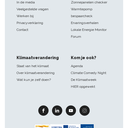
In de media
Zonnepanelen checker
Veelgestelde vragen
Warmtepomp
Werken bij
bespaarcheck
Privacyverklaring
Ervaringsverhalen
Contact
Lokale Energie Monitor
Forum
Klimaatverandering
Kom je ook?
Staat van het klimaat
Agenda
Over klimaatverandering
Climate Comedy Night
Wat kun je zelf doen?
De Klimaatweek
HIER opgewekt
Facebook
Linkedin
Youtube
Instagram