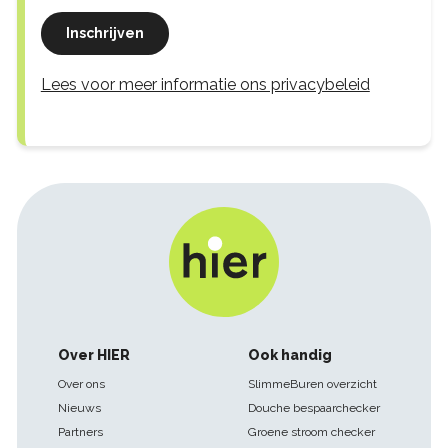
Inschrijven
Lees voor meer informatie ons privacybeleid
Footer
Over HIER
Ook handig
navigatie
Over ons
SlimmeBuren overzicht
Nieuws
Douche bespaarchecker
Partners
Groene stroom checker