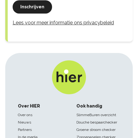
Inschrijven
Lees voor meer informatie ons privacybeleid
Footer
Over HIER
Ook handig
navigatie
Over ons
SlimmeBuren overzicht
Nieuws
Douche bespaarchecker
Partners
Groene stroom checker
In de media
Zonnepanelen checker