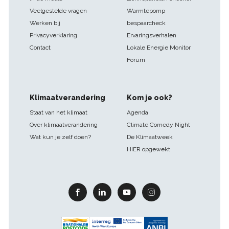
Veelgestelde vragen
Warmtepomp
Werken bij
bespaarcheck
Privacyverklaring
Ervaringsverhalen
Contact
Lokale Energie Monitor
Forum
Klimaatverandering
Kom je ook?
Staat van het klimaat
Agenda
Over klimaatverandering
Climate Comedy Night
Wat kun je zelf doen?
De Klimaatweek
HIER opgewekt
Facebook
Linkedin
Youtube
Instagram