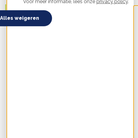
Voor meer informatie, lees onze
privacy policy
.
Nieuwsbrief voor energie-initiatieven
Alles weigeren
Blijf op de hoogte
Ontvang eens per maand de nieuwste informatie
over collectief energie besparen, opwekken, van
het gas af, en flexibiliteit in de wijk.
E-
mailadres
Ik ga akkoord met het
privacybeleid
en geef
toestemming om e-mails van HIER te
ontvangen. Afmelden kan op ieder moment.
Inschrijven