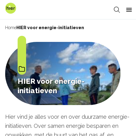
Overslaan
en
Zoeken
Me
naar
de
Home
HIER voor energie-initiatieven
Kruimelpad
inhoud
gaan
HIER voor energie-
initiatieven
Hier vind je alles voor en over duurzame energie-
initiatieven. Over samen energie besparen en
opwekken, met de buurt van het gas af, en