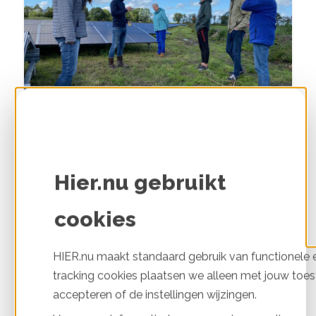
Wat zijn energiecoöperaties en
bewonersinitiatieven?
Hier.nu gebruikt
Een lokaal energie-initiatief of energiecoöperatie is
cookies
een groep inwoners van een gemeente die samen
hun dorp, stad of wijk willen vergroenen. Dat doen
ze door met buurtgenoten duurzame energie of
HIER.nu maakt standaard gebruik van functionele e
warmte op te wekken en/of de buurt helpen met
energie…
tracking cookies plaatsen we alleen met jouw toes
accepteren of de instellingen wijzingen.