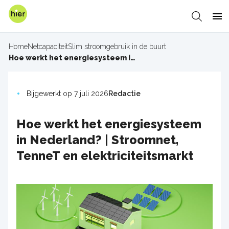
Overslaan
en
Zoeken
Me
naar
de
Home
Netcapaciteit
Slim stroomgebruik in de buurt
inhoud
Kruimelpad
Hoe werkt het energiesysteem in Nederland? | Stroomnet, TenneT en elektriciteitsmarkt
gaan
Bijgewerkt op 7 juli 2026
Redactie
Hoe werkt het energiesysteem
in Nederland? | Stroomnet,
TenneT en elektriciteitsmarkt