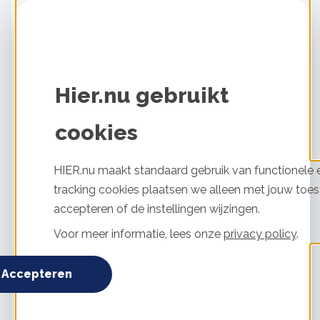
stroomnet.
Een andere belangrijke taak van regionale netbeheerders is
het
meten van het stroomverbruik van
kleinverbruikers
. De meetgegevens worden gebruikt
Hier.nu gebruikt
door verschillende partijen in het energiesysteem,
waaronder:
cookies
energieleveranciers, voor facturatie en
contractafhandeling
HIER.nu maakt standaard gebruik van functionele e
partijen met programmaverantwoordelijkheid op
tracking cookies plaatsen we alleen met jouw toes
de elektriciteitsmarkt
accepteren of de instellingen wijzingen.
TenneT, voor de landelijke balansbewaking
Voor meer informatie, lees onze
privacy policy
.
Daarnaast beheren netbeheerders de centrale administratie
van aansluitingen en meetgegevens. Zij registreren:
Accepteren
welke aansluiting op welk adres zit
welke energieleverancier daarbij hoort