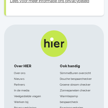
Lees voor meer informatie ons privacybeleid
Footer
Over HIER
Ook handig
navigatie
Over ons
SlimmeBuren overzicht
Nieuws
Douche bespaarchecker
Partners
Groene stroom checker
In de media
Zonnepanelen checker
Veelgestelde vragen
Warmtepomp
Werken bij
bespaarcheck
Privacyverklaring
Ervaringsverhalen