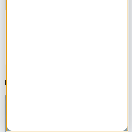
Dit artikel staat in de volgende
verzamelingen:
Slim stroomgebruik in de buurt
Netcapaciteit
Dit vind je misschien ook leuk: