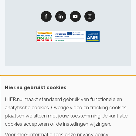
Facebook
Linkedin
Youtube
Instagram
Footer
Gebruiksvoorwaarden & privacy
Cookievoorkeuren
sitelinks
Hier.nu gebruikt cookies
HIER.nu maakt standaard gebruik van functionele en
© 2016-2026 Klimaatstichting HIER
analytische cookies. Overige video en tracking cookies
plaatsen we alleen met jouw toestemming. Je kunt alle
Iedereen slim met energie. HIER helpt je!
cookies accepteren of de instellingen wijzingen.
Voor meer informatie, lees onze
privacy policy
.