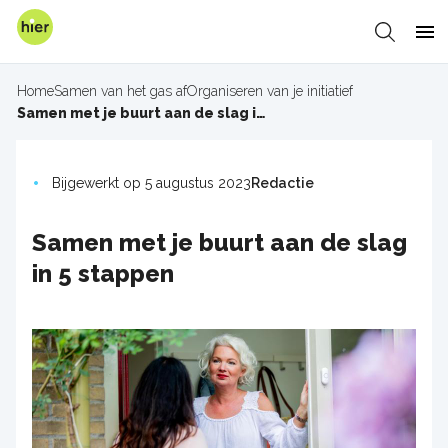
Overslaan
en
Zoeken
Me
naar
de
Home
Samen van het gas af
Organiseren van je initiatief
inhoud
Kruimelpad
Samen met je buurt aan de slag in 5 stappen
gaan
Bijgewerkt op 5 augustus 2023
Redactie
Samen met je buurt aan de slag
in 5 stappen