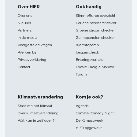
Footer
Over HIER
Ook handig
navigatie
Over ons
SlimmeBuren overzicht
Nieuws
Douche bespaarchecker
Partners
Groene stroom checker
In de media
Zonnepanelen checker
Veelgestelde vragen
Warmtepomp
Werken bij
bespaarcheck
Privacyverklaring
Ervaringsverhalen
Contact
Lokale Energie Monitor
Forum
Klimaatverandering
Kom je ook?
Staat van het klimaat
Agenda
Over klimaatverandering
Climate Comedy Night
Wat kun je zelf doen?
De Klimaatweek
HIER opgewekt