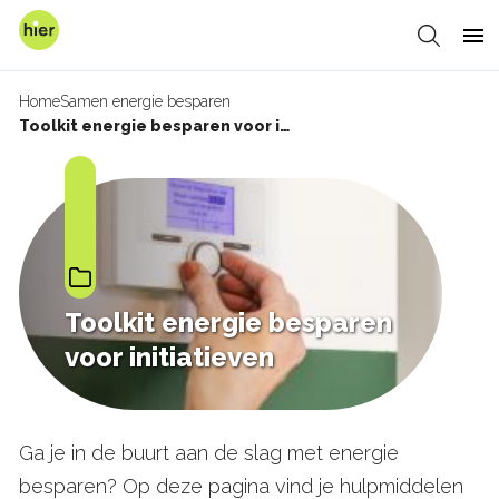
Overslaan
en
Zoeken
Me
naar
de
Home
Samen energie besparen
inhoud
Kruimelpad
Toolkit energie besparen voor initiatieven
gaan
Toolkit energie besparen
voor initiatieven
Ga je in de buurt aan de slag met energie
besparen? Op deze pagina vind je hulpmiddelen