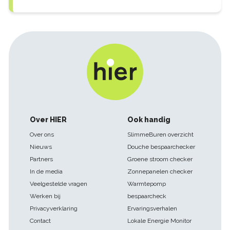
Footer
Over HIER
Ook handig
navigatie
Over ons
SlimmeBuren overzicht
Nieuws
Douche bespaarchecker
Partners
Groene stroom checker
In de media
Zonnepanelen checker
Veelgestelde vragen
Warmtepomp
Werken bij
bespaarcheck
Privacyverklaring
Ervaringsverhalen
Contact
Lokale Energie Monitor