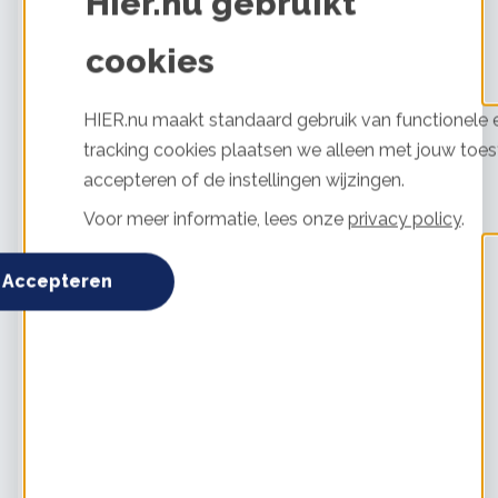
Hier.nu gebruikt
Communicatiekit
Download hieronder gratis campagnemateriaal voor
cookies
communicatie naar bewoners:
HIER.nu maakt standaard gebruik van functionele e
Standaardteksten
tracking cookies plaatsen we alleen met jouw toes
Standaardteksten Zonnepanelen checker
accepteren of de instellingen wijzingen.
Banners 1820x1910 pixels (liggend)
Voor meer informatie, lees onze
privacy policy
.
Beeld 1 - versie 1
Accepteren
Beeld 1 - versie 2
Beeld 2 - versie 1
Beeld 2 - versie 2
Beeld 3 - versie 1
Beeld 3 - versie 2
Banners 1080x1920 pixels (staand)