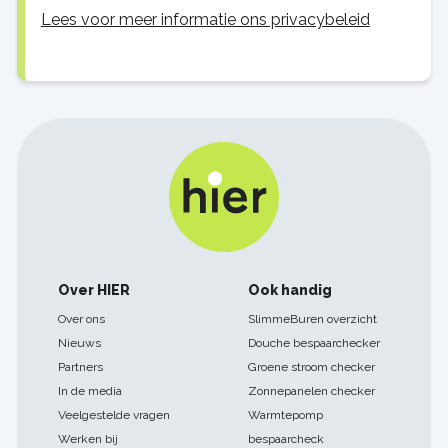
Lees voor meer informatie ons privacybeleid
Footer
Over HIER
Ook handig
navigatie
Over ons
SlimmeBuren overzicht
Nieuws
Douche bespaarchecker
Partners
Groene stroom checker
In de media
Zonnepanelen checker
Veelgestelde vragen
Warmtepomp
Werken bij
bespaarcheck