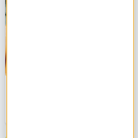
Energiearmoede in Nederland: de cijfers
Een van de meest schrijnende cijfers van de
energietransitie, zijn de energiearmoedecijfers. Maar wat
wordt er precies met energiearmoede bedoeld en hoe
ziet energiearmoede in Nederland eruit? HIER