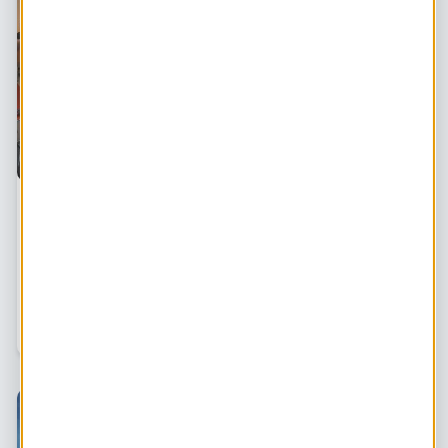
EnergieRijk Houten bewijst: energietransitie
slaagt met bewoners
Voor collega's van het ministerie van BZK en het
Nationaal Programma Lokale Warmtetransitie (NPLW)
organiseerde HIER een werkbezoek naar het Energiehuis
in Houten, een project van bewonersinitiatief