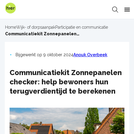
Overslaan
en
Zoeken
Me
naar
de
Home
Wijk- of dorpsaanpak
Participatie en communicatie
inhoud
Kruimelpad
Communicatiekit Zonnepanelen checker: help bewoners hun terugverdientijd te berekenen
gaan
Bijgewerkt op 9 oktober 2024
Anouk Overbeek
Communicatiekit Zonnepanelen
checker: help bewoners hun
terugverdientijd te berekenen