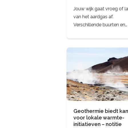
Jouw wijk gaat vroeg of l
van het aardgas af.
Verschillende buurten en
woningen vragen om and
oplossingen. Er zijn onge
15 technische concepten.
Benieuwd wat technisch
gezien de beste
Geothermie biedt ka
voor lokale warmte-
initiatieven – notitie