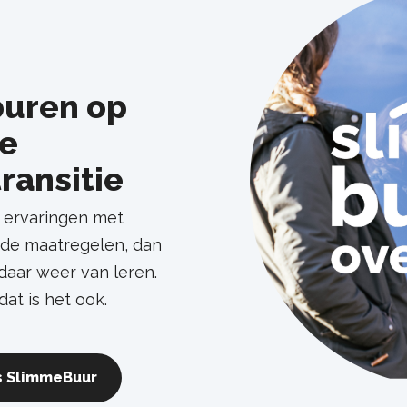
buren op
de
ransitie
n ervaringen met
de maatregelen, dan
aar weer van leren.
dat is het ook.
ls SlimmeBuur