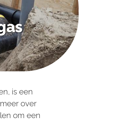
dgas
en, is een
e meer over
elen om een