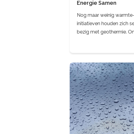
Energie Samen
Nog maar weinig warmte
initiatieven houden zich s
bezig met geothermie. O
andere vanwege de grote
schaal van dit type projec
denk aan duizenden woni
– en de grote investeringe