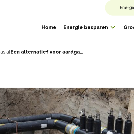
Energi
Home
Energie besparen
Gro
as af
Een alternatief voor aardgas kiezen
pad