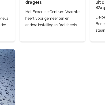
dragers
uit 
Wag
-
Het Expertise Centrum Warmte
De b
erieus
heeft voor gemeenten en
Bene
nder
andere instellingen factsheets
staan
gemaakt over veelgebruikte
uitda
ten –
energiebronnen,
duur
ngen
energiedragers en
warmt
n die
gebouwmaatregelen. Ze zijn
wijk.
goed bruikbaar in combinatie
10 ve