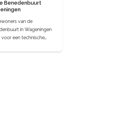
de Benedenbuurt
eningen
ewoners van de
denbuurt in Wageningen
 voor een technische
ging. Ze willen een
zaam en betaalbaar
enet voor hun jaren ’50
 Deze wijk bestaat uit zo'n
rschillende