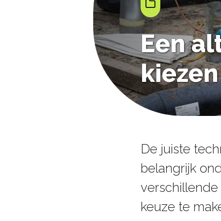
Een al
kiezen
De juiste tec
belangrijk on
verschillend
keuze te mak