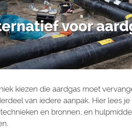
ternatief voor aar
hniek kiezen die aardgas moet vervang
derdeel van iedere aanpak. Hier lees j
e technieken en bronnen, en hulpmidd
en.