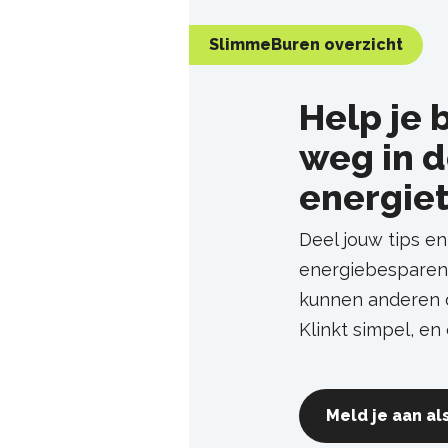
SlimmeBuren overzicht
Help je 
weg in 
energiet
Deel jouw tips e
energiebesparen
kunnen anderen d
Klinkt simpel, en 
Meld je aan a