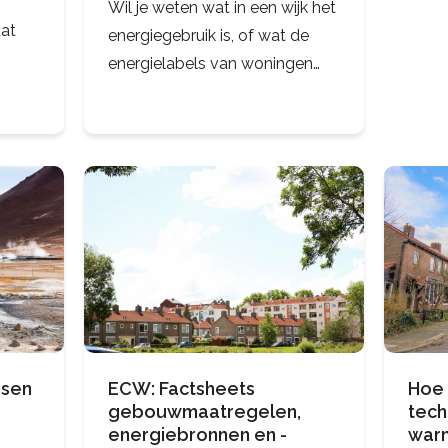
Wil je weten wat in een wijk het
aat
energiegebruik is, of wat de
energielabels van woningen
zijn? Of juist liever wat de
ere
gemiddelde inkomens zijn?
veer
Met de Dataviewer
Energietransitie Gebouwde
Omgeving
nsen
ECW: Factsheets
Hoe 
gebouwmaatregelen,
tech
energiebronnen en -
warm