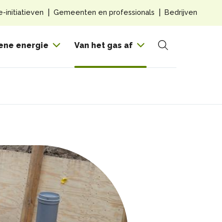
Top
e-initiatieven
Gemeenten en professionals
Bedrijven
navig
Hoof
ene energie
Van het gas af
Zoeken