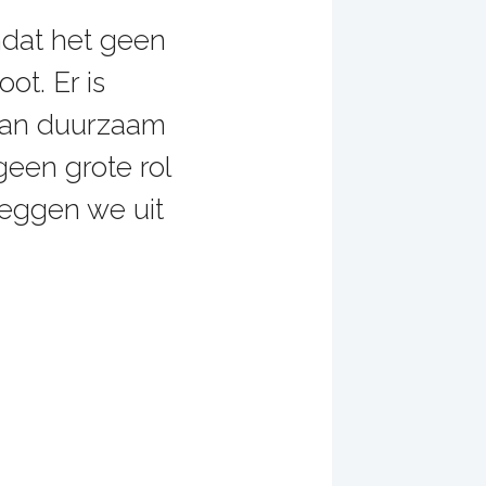
mdat het geen
ot. Er is
 van duurzaam
geen grote rol
leggen we uit