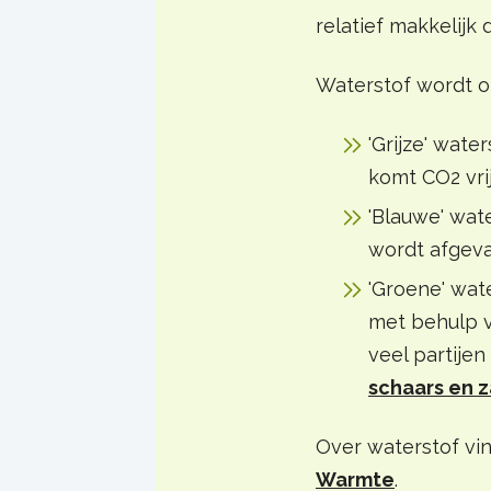
relatief makkelijk
Waterstof wordt o
'Grijze' wat
komt CO2 vrij
'Blauwe' wate
wordt afgeva
'Groene' wat
met behulp v
veel partije
schaars en z
Over waterstof vi
Warmte
.