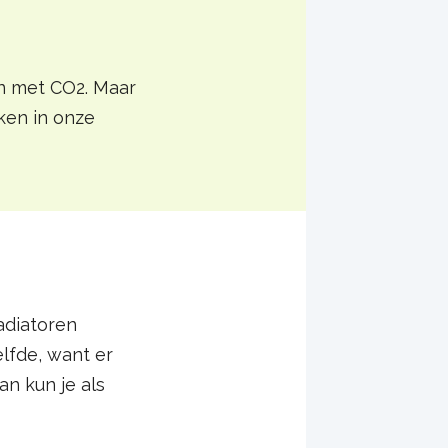
n met CO2. Maar
ken in onze
adiatoren
elfde, want er
an kun je als