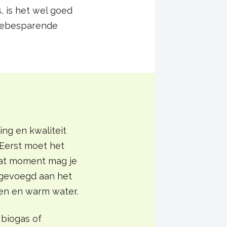
, is het wel goed
giebesparende
ng en kwaliteit
 Eerst moet het
dat moment mag je
egevoegd aan het
men en warm water.
 biogas of