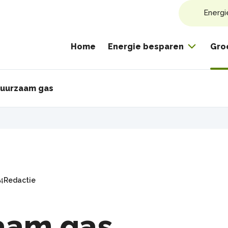
Energi
Home
Energie besparen
Gro
uurzaam gas
pad
24
Redactie
aam gas