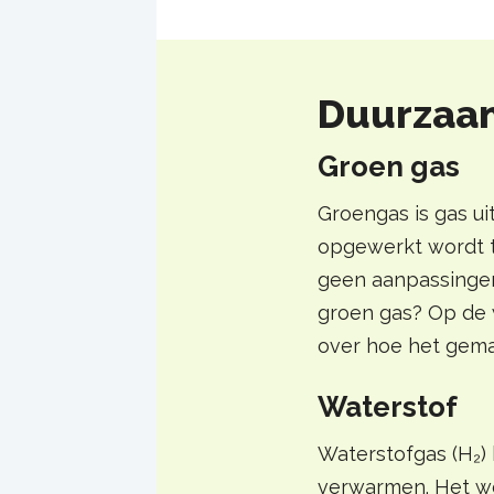
Duurzaam
Groen gas
Groengas is gas ui
opgewerkt wordt to
geen aanpassingen
groen gas? Op de
over hoe het gema
Waterstof
Waterstofgas (H₂)
verwarmen. Het wor