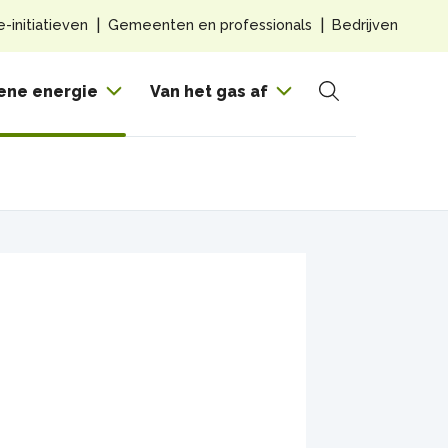
Top
e-initiatieven
Gemeenten en professionals
Bedrijven
navig
Hoof
ene energie
Van het gas af
Zoeken