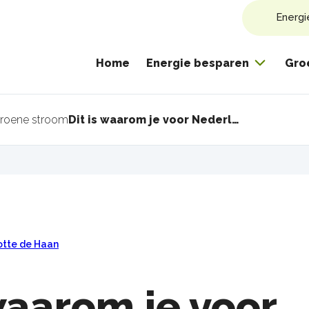
Energi
Home
Energie besparen
Gro
roene stroom
Dit is waarom je voor Nederlandse groene stroom moet kiezen
pad
otte de Haan
 waarom je voor