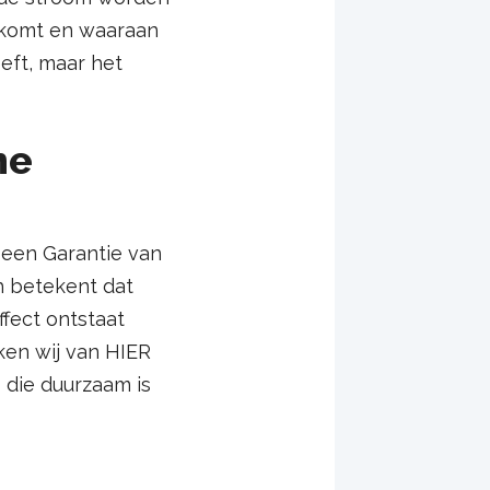
n komt en waaraan
eft, maar het
ne
 een Garantie van
h betekent dat
fect ontstaat
ken wij van HIER
s die duurzaam is