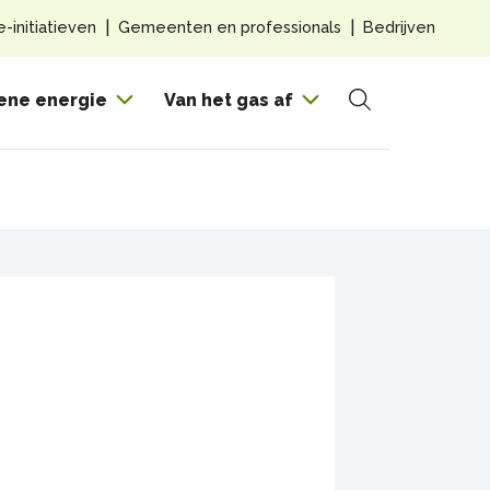
Top
e-initiatieven
Gemeenten en professionals
Bedrijven
navig
Hoof
ene energie
Van het gas af
Zoeken