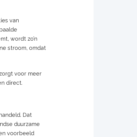
ies van
epaalde
mt, wordt zo’n
oene stroom, omdat
 zorgt voor meer
en direct.
handeld. Dat
landse duurzame
een voorbeeld