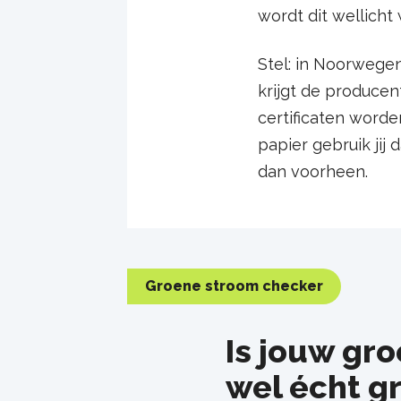
wordt dit wellicht
Stel: in Noorwege
krijgt de producen
certificaten word
papier gebruik ji
dan voorheen.
Groene stroom checker
Is jouw gr
wel écht g