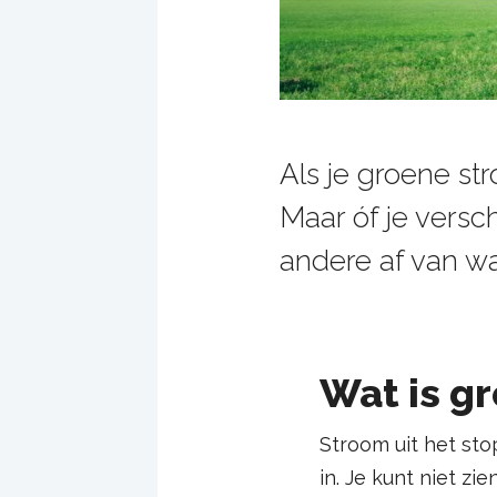
Als je groene st
Maar óf je versch
andere af van wa
Wat is g
Stroom uit het sto
in. Je kunt niet zi