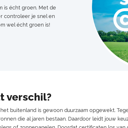
m is écht groen. Met de
 controleer je snel en
om wel écht groen is!
t verschil?
het buitenland is gewoon duurzaam opgewekt. Tegeli
nnen die al jaren bestaan. Daardoor leidt jouw keuze 
lens of zonnepanelen. Doordat certificaten los va