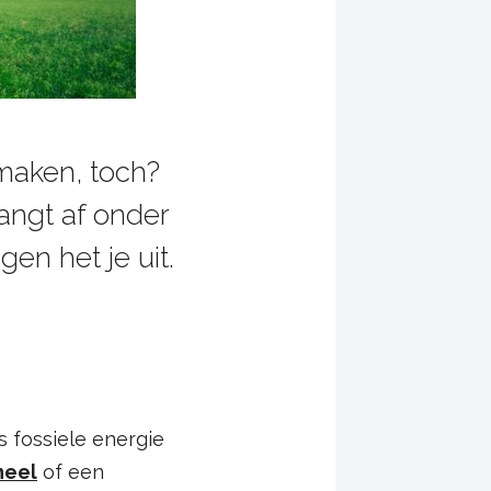
 maken, toch?
hangt af onder
en het je uit.
s fossiele energie
neel
of een