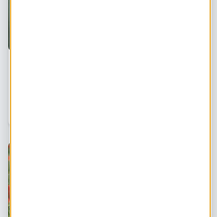
Biodiversiteit stimuleren met een zonnepark
Veel ecologen en natuurbeschermers zijn bang dat
zonneparken een slechte invloed hebben op natuur en
bodemleven. Doordat zonlicht en regen niet bij de
bodem komen, raakt de bodem uitgeput en groeit er