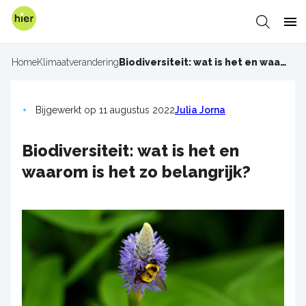
Overslaan
en
Zoeken
Me
naar
de
Home
Klimaatverandering
Biodiversiteit: wat is het en waarom is het zo belangrijk?
Kruimelpad
inhoud
gaan
Bijgewerkt op 11 augustus 2022
Julia Jorna
Biodiversiteit: wat is het en
waarom is het zo belangrijk?