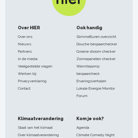
Footer
Over HIER
Ook handig
navigatie
Over ons
SlimmeBuren overzicht
Nieuws
Douche bespaarchecker
Partners
Groene stroom checker
In de media
Zonnepanelen checker
Veelgestelde vragen
Warmtepomp
Werken bij
bespaarcheck
Privacyverklaring
Ervaringsverhalen
Contact
Lokale Energie Monitor
Forum
Klimaatverandering
Kom je ook?
Staat van het klimaat
Agenda
Over klimaatverandering
Climate Comedy Night