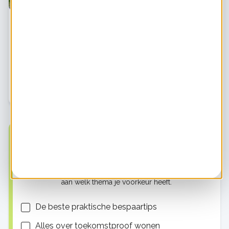
Podcast: Hoe zorg je als beleidsmaker voor
een natuurinclusieve energieopwek?
Hoe zorg je ervoor dat de natuur en het aanleggen van
zonne- en windparken in het landschap harmonieus
samen gaan? En welke rol spelen gemeenten daarin?
De Natuur en Milieufederaties hebben een
Op de hoogte blijven?
Ontvang tips, artikelen, nieuws en meer! Geef hieronder
aan welk thema je voorkeur heeft.
Lijsten
De beste praktische bespaartips
Alles over toekomstproof wonen