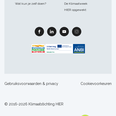
Wat kun je zelf doen?
De Klimaatweek
HIER opgewekt
Facebook
Linkedin
Youtube
Instagram
Footer
Gebruiksvoorwaarden & privacy
Cookievoorkeuren
sitelinks
© 2016-2026 Klimaatstichting HIER