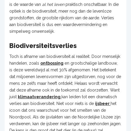
is de waarde van
al het leven
praktisch onschatbaar. In die
optiek is de biodiversiteit, meer nog dan de levenloze
grondstoffen, de grootste rijkdom van de aarde. Verlies
aan biodiversiteit is dus een waardevermindering en
simpelweg onwenselijk.
Biodiversiteitsverlies
Toch is afname van biodiversiteit al realiteit. Door menselijk
handelen, zoals
ontbossing
en grootschalige landbouw,
is deze wereldwijd al met 30% afgenomen. Het betekent
dat miljoenen levensvormen zijn uitgestorven, nog voor de
mens ze zelfs maar heeft ontdekt. Helaas wordt verwacht
dat deze afname ook in de toekomst zal doorzetten. Want
juist
klimaatverandering
kan leiden tot een dramatisch
verlies aan biodiversiteit. Niet voor niets is de
ijsbeer
het
icoon dat ons waarschuwt voor het smelten van de
Noordpool. Als de ijsvlakten van de Noordelijke IJszee zijn
verdwenen, kan de ijsbeer niet langer op zeehonden jagen.
De kans is dan groot dat het dier (in de natuur) zal