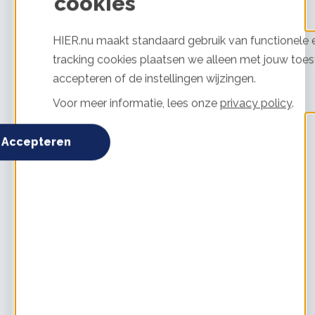
cookies
van vegetatiezones naar koelere gebieden. Daarbij bestaat
de kans dat veel soorten in de knel komen, bijvoorbeeld
door oceanen, bergketens, of doordat de mens grote
HIER.nu maakt standaard gebruik van functionele e
delen van de ruimte in beslag heeft genomen, zoals in
tracking cookies plaatsen we alleen met jouw toes
West-Europa het geval is. Het tempo waarin de
accepteren of de instellingen wijzingen.
vegetatiezones opschuiven kan bovendien dusdanig hoog
zijn, dat sommige soorten het niet kunnen bijbenen. Één
Voor meer informatie, lees onze
privacy policy
.
graad temperatuurstijging zorgt al voor een verschuiving
van de vegetatiezones van 100 kilometer. Unieke
Accepteren
ecosystemen in berggebieden zullen verdwijnen bij een
temperatuurstijging van twee of meer graden.
Ontbossing
Klimaatverandering kan nog op een andere, indirecte
manier bijdragen aan het verlies van biodiversiteit. Wanneer
in de zoektocht naar
duurzame energie
wordt ingezet
op
biobrandstoffen
, zal de vraag naar energiegewassen
sterk stijgen, waarvoor het bestaande landbouwgebied te
klein zal zijn. Naast onwenselijke concurrentie met