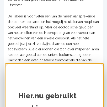
uitsterven.
De ijsbeer is voor velen een van de meest aansprekende
diersoorten op aarde en het mogelijke uitsterven roept dan
ook veel weerstand op. Maar de ecologische gevolgen
van het smelten van de Noordpool gaan veel verder dan
het verdwijnen van een enkele diersoort. Als het hele
gebied ijsvrij raakt, verdwijnt daarmee een heel
ecosysteem. Alle diersoorten die zich over miljoenen jaren
hadden aangepast aan de unieke leefomstandigheden
wacht dan een even onzekere toekomst als die van de
ijsbeer.
Kwetsbare ecosystemen
Behalve de Noordpool zijn ook andere ecosystemen erg
kwetsbaar, bijvoorbeeld koraalriffen die worden bedreigd
Hier.nu gebruikt
door
verzuring van de
oceanen
.
Temperatuurstijging
zorgt voor verschuiving