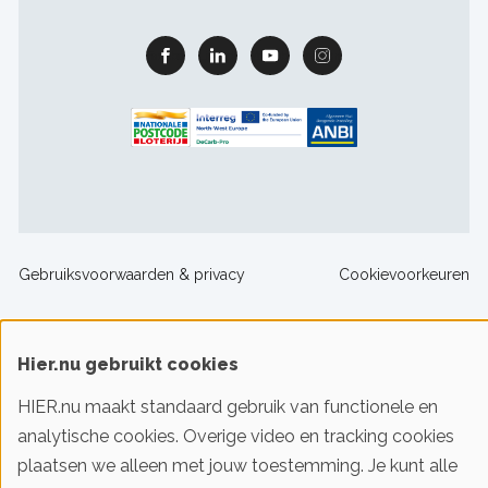
Facebook
Linkedin
Youtube
Instagram
Footer
Gebruiksvoorwaarden & privacy
Cookievoorkeuren
sitelinks
© 2016-2026 Klimaatstichting HIER
Hier.nu gebruikt cookies
HIER.nu maakt standaard gebruik van functionele en
Iedereen slim met energie. HIER helpt je!
analytische cookies. Overige video en tracking cookies
plaatsen we alleen met jouw toestemming. Je kunt alle