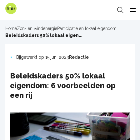
Overslaan
en
Zoeken
Me
naar
de
Home
Zon- en windenergie
Participatie en lokaal eigendom
inhoud
Kruimelpad
Beleidskaders 50% lokaal eigendom: 6 voorbeelden op een rij
gaan
Bijgewerkt op 15 juni 2023
Redactie
Beleidskaders 50% lokaal
eigendom: 6 voorbeelden op
een rij