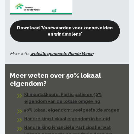
Download 'Voorwaarden voor zonnevelden
en windmolens'
Meer info:
website gemeente Ronde Venen
Meer weten over 50% lokaal
eigendom?
Klimaatakkoord: Participatie en 50%
eigendom van de lokale omgeving
50% lokaal eigendom: veelgestelde vragen
Handreiking Lokaal eigendom in beleid
Handreiking Financiële Participatie: wat