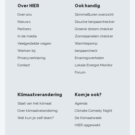
Footer
Over HIER
Ook handig
navigatie
Over ons
SlimmeBuren overzicht
Nieuws
Douche bespaarchecker
Partners
Groene stroom checker
In de media
Zonnepanelen checker
Veelgestelde vragen
Warmtepomp
Werken bij
bespaarcheck
Privacyverklaring
Ervaringsverhalen
Contact
Lokale Energie Monitor
Forum
Klimaatverandering
Kom je ook?
Staat van het klimaat
Agenda
Over klimaatverandering
Climate Comedy Night
Wat kun je zelf doen?
De Klimaatweek
HIER opgewekt