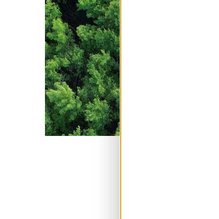
...ong
Nederla
Wat is het vers
buitenland?
Groen is in principe g