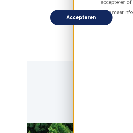
accepteren of d
Voor meer info
In Europa krijgt alle g
Accepteren
opgewekt: een Garanti
duurzame stroom opgewe
energieleveranciers ku
* Volgens de officiële 
Oorsprong tegenover st
duurzame energie. Dat 
kijkt Klimaatstichting 
we stroom alleen écht 