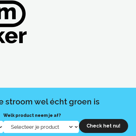
e stroom wel écht groen is
Welk product neem je af?
Check het nu!