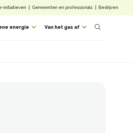
Top
e-initiatieven
Gemeenten en professionals
Bedrijven
navig
Hoof
ene energie
Van het gas af
Zoeken