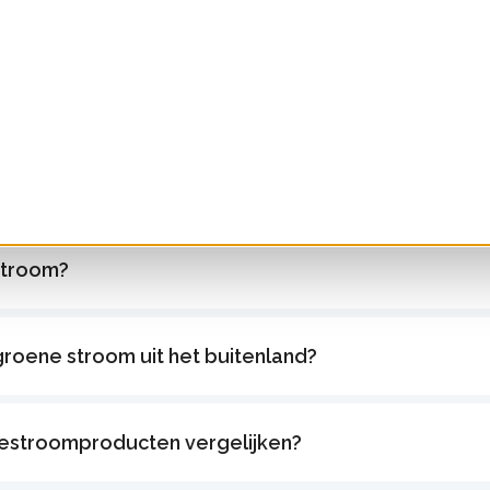
stroomcertificaat?
troom wordt er in Nederland opgewekt?
nergiebronnen zijn er?
stroom?
groene stroom uit het buitenland?
nestroomproducten vergelijken?