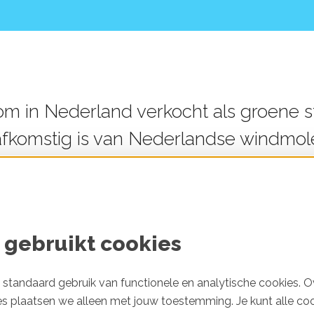
m in Nederland verkocht als groene st
 afkomstig is van Nederlandse windmol
et de Groene stroom checker zie je w
komt en of deze écht groen
*
is.
ne stroom is écht groen?
 gebruikt cookies
ranciers bieden groene stroom aan. Maar er wordt i
standaard gebruik van functionele en analytische cookies. O
t dan er daadwerkelijk wordt opgewekt met bijvoo
es plaatsen we alleen met jouw toestemming. Je kunt alle co
dat precies?