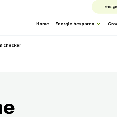
Energi
Home
Energie besparen
Gro
m checker
pad