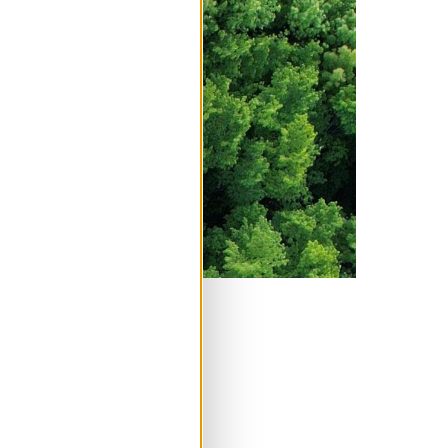
cten in
 uit het
land en het
t opgewekt kan in de