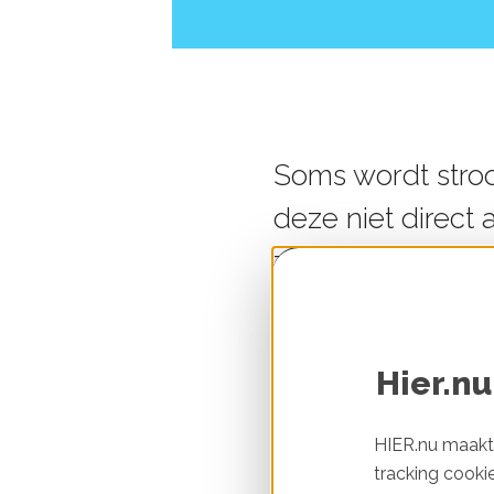
Soms wordt stroo
deze niet direct
zonnepanelen. M
stroom vandaan 
Welke groe
Hier.nu
Bijna alle energieleve
HIER.nu maakt 
groene stroom verkoch
tracking cooki
zonnepanelen. Hoe zit 