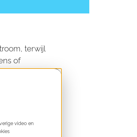
room, terwijl
ens of
aar jouw groene
n Nederland meer
verige video en
rbeeld windmolens of
okies