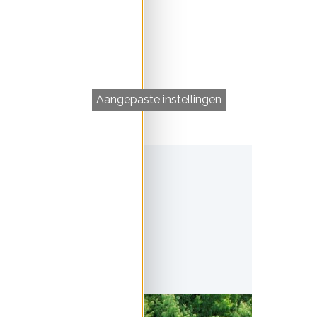
m duurzaam is
en, wordt veel
. Nederlandse
troom die zij leveren.
Aangepaste instellingen
 een Garantie van
euze zorgt voor meer
okale opwek. Daarom
e stroom checker noemen