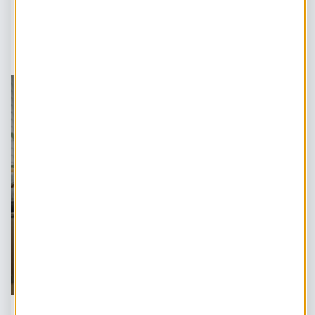
Lees hier alles over het kopen van
zonnepanelen
Energielabel: inzicht in de
energiezuinigheid van je huis
Aan de hand van het energielabel kun je zien hoe
energiezuinig je woning is. Door je huis te verduurzamen,
kun je niet alleen je energierekening verlagen, maar ook de
waarde van je stulpje een boost geven. Wat zijn de 3
voordelen van een beter energielabel?
Naar artikel