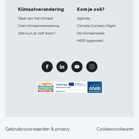
Klimaatverandering
Kom je ook?
Staat van het klimaat
Agenda
Over klimaatverandering
Climate Comedy Night
Wat kun je zelf doen?
De Klimaatweek
HIER opgewekt
Facebook
Linkedin
Youtube
Instagram
Footer
Gebruiksvoorwaarden & privacy
Cookievoorkeuren
sitelinks