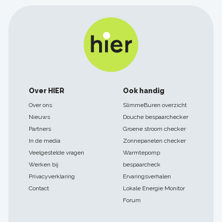
Footer
Over HIER
Ook handig
navigatie
Over ons
SlimmeBuren overzicht
Nieuws
Douche bespaarchecker
Partners
Groene stroom checker
In de media
Zonnepanelen checker
Veelgestelde vragen
Warmtepomp
Werken bij
bespaarcheck
Privacyverklaring
Ervaringsverhalen
Contact
Lokale Energie Monitor
Forum