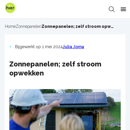
Overslaan
en
Zoeken
Me
naar
de
Home
Zonnepanelen
Zonnepanelen; zelf stroom opwekken
Kruimelpad
inhoud
gaan
Bijgewerkt op 1 mei 2024
Julia Jorna
Zonnepanelen; zelf stroom
opwekken