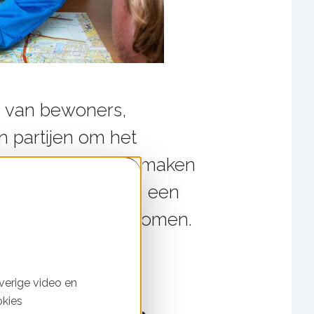
n van bewoners,
 partijen om het
Door afspraken te maken
energieopslag kan een
estie helpen voorkomen.
verige video en
okies