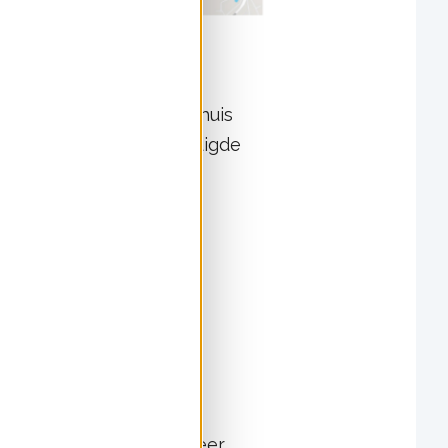
genoeg?
een eigen laadpaal aan huis
rmtepomp loopt de benodigde
n
. Dat is meer dan vijf keer