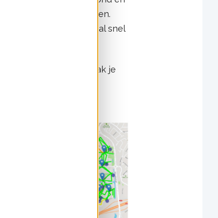
gere kosten voor iedereen.
apaciteit om dit overal snel
belangrijk. Maar hoe pak je
n.