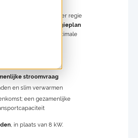
nstellingen samen – onder regie
men
en een
buurtenergieplan
oomgebruik, zodat de maximale
enlijke stroomvraag
laden en slim verwarmen
eenkomst; een gezamenlijke
nsportcapaciteit
uden
, in plaats van 8 kW.