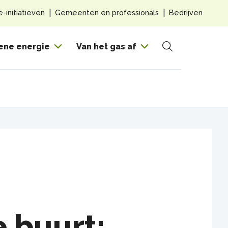
Top
e-initiatieven
Gemeenten en professionals
Bedrijven
navig
Hoof
ene energie
Van het gas af
Zoeken
 buurt: