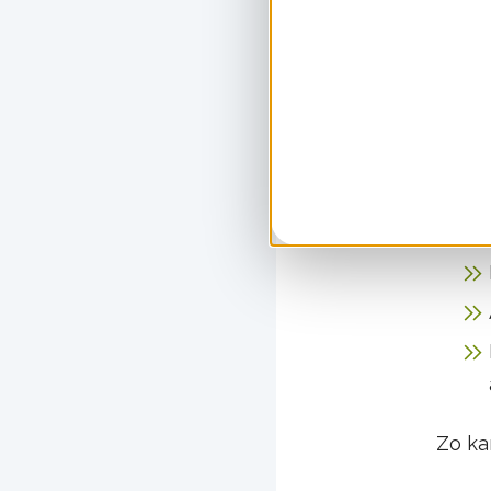
ver
Een p
van d
opste
belast
De ke
Zo ka