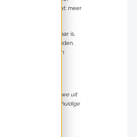
me afspraken betekent dat: meer
de praktijk onuitvoerbaar is.
en tot 5 kW per huishouden.
elektrische warmtepompen
ken.
bleem uitgelegd
’ leggen we uit
rbruik berekenen in de huidige
bruik.
asting te