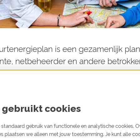
urtenergieplan is een gezamenlijk pla
te, netbeheerder en andere betrokken
et in de buurt slimmer te gebruiken. 
ijvoorbeeld slim laden, verwarmen en 
piekbelasting verminderen en netcong
 gebruikt cookies
standaard gebruik van functionele en analytische cookies. O
es plaatsen we alleen met jouw toestemming. Je kunt alle co