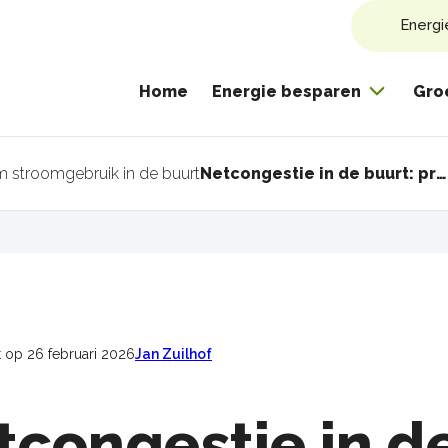
Energi
Home
Energie besparen
Gro
m stroomgebruik in de buurt
Netcongestie in de buurt: praktische stappen naar een buurtenergieplan
pad
 op 26 februari 2026
Jan Zuilhof
tcongestie in de