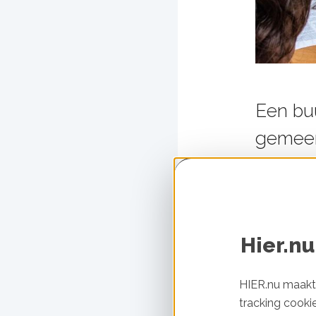
Een bu
gemeen
stroomn
over b
buurt 
Hier.nu
HIER.nu maakt 
tracking cooki