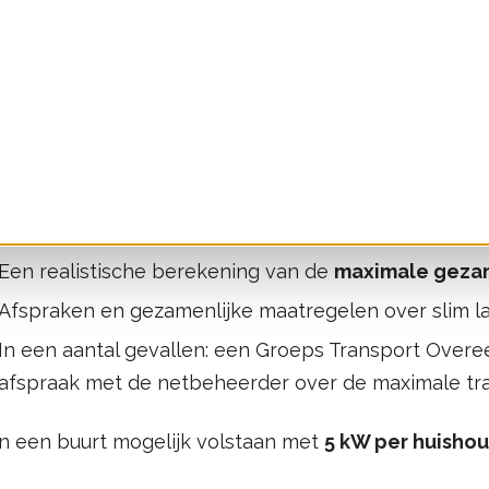
minderen
raktische oplossing is dat bewoners, bedrijven en i
e gemeente – een
buurtenergiegemeenschap
vor
llen. In zo'n plan maken zij afspraken over slim str
ing van het elektriciteitsnet beperkt blijft.
rn van zo’n plan:
Een realistische berekening van de
maximale gezam
Afspraken en gezamenlijke maatregelen over slim 
In een aantal gevallen: een Groeps Transport Over
afspraak met de netbeheerder over de maximale tra
n een buurt mogelijk volstaan met
5 kW per huisho