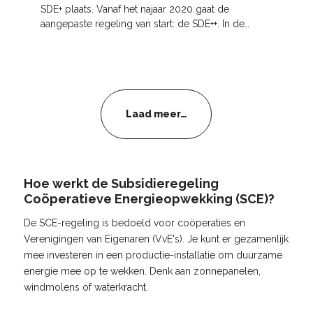
SDE+ plaats. Vanaf het najaar 2020 gaat de
aangepaste regeling van start: de SDE++. In de
laatste ronde SDE+ is er een totaal subsidiebudget
van 4
Laad meer…
Hoe werkt de Subsidieregeling
Coöperatieve Energieopwekking (SCE)?
De SCE-regeling is bedoeld voor coöperaties en
Verenigingen van Eigenaren (VvE's). Je kunt er gezamenlijk
mee investeren in een productie-installatie om duurzame
energie mee op te wekken. Denk aan zonnepanelen,
windmolens of waterkracht.