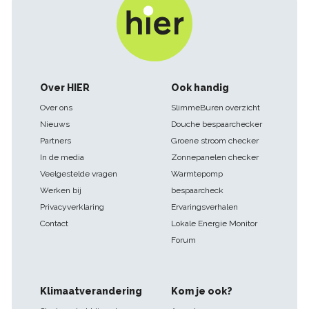
Footer
Over HIER
Ook handig
navigatie
Over ons
SlimmeBuren overzicht
Nieuws
Douche bespaarchecker
Partners
Groene stroom checker
In de media
Zonnepanelen checker
Veelgestelde vragen
Warmtepomp
Werken bij
bespaarcheck
Privacyverklaring
Ervaringsverhalen
Contact
Lokale Energie Monitor
Forum
Klimaatverandering
Kom je ook?