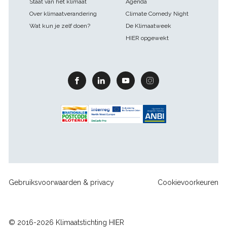
Staat van het klimaat
Agenda
Over klimaatverandering
Climate Comedy Night
Wat kun je zelf doen?
De Klimaatweek
HIER opgewekt
Facebook
Linkedin
Youtube
Instagram
Footer
Gebruiksvoorwaarden & privacy
Cookievoorkeuren
sitelinks
© 2016-2026 Klimaatstichting HIER