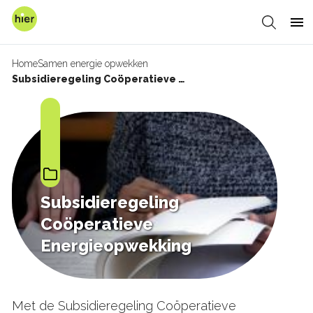
Overslaan
en
Zoeken
Me
naar
de
Home
Samen energie opwekken
inhoud
Kruimelpad
Subsidieregeling Coöperatieve Energieopwekking
gaan
Subsidieregeling
Coöperatieve
Energieopwekking
Met de Subsidieregeling Coöperatieve