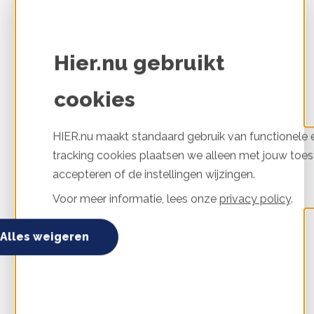
Hier.nu gebruikt
cookies
Juridische aspecten van de SCE
HIER.nu maakt standaard gebruik van functionele e
In dit artikel meer over de juridische aspecten en
tracking cookies plaatsen we alleen met jouw toes
implicaties van de Subsidieregeling Coöperatieve
accepteren of de instellingen wijzingen.
Energieopwekking (SCE). Als je als collectief
energie gaat opwekken, heb je juridisch dingen te
Voor meer informatie, lees onze
privacy policy
.
Alles weigeren