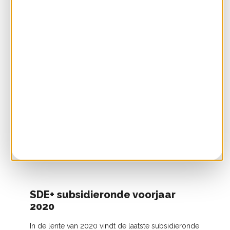
Subsidieregeling Coöperatieve Energieopwekking
(SCE) of een subsidie-aanvraag gedaan? Dan horen
we graag hoe je dat hebt ervaren. Alvast veel dank!
Infographic juridische en
financiële relaties bij SCE-
project
We leggen met een infographic uit hoe de relaties
in elkaar zitten tussen de verschillende partijen
betrokken bij een SCE-project: deelnemers,
energieleverancier en subsidieverstrekker RVO.
SDE+ subsidieronde voorjaar
2020
In de lente van 2020 vindt de laatste subsidieronde