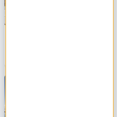
Stappenplan collectief zonproject
In deze online leermodule doorloop je van A tot Z alle
stappen voor het realiseren van een collectief
zonproject. Van je eerste idee tot exploitatie! Naar het
stappenplan