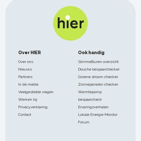
Footer
Over HIER
Ook handig
navigatie
Over ons
SlimmeBuren overzicht
Nieuws
Douche bespaarchecker
Partners
Groene stroom checker
In de media
Zonnepanelen checker
Veelgestelde vragen
Warmtepomp
Werken bij
bespaarcheck
Privacyverklaring
Ervaringsverhalen
Contact
Lokale Energie Monitor
Forum