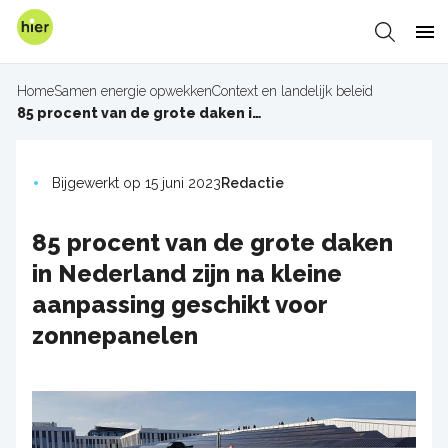
Overslaan
en
Zoeken
Me
naar
de
Home
Samen energie opwekken
Context en landelijk beleid
inhoud
Kruimelpad
85 procent van de grote daken in Nederland zijn na kleine aanpassing geschikt voor zonnepanelen
gaan
Bijgewerkt op 15 juni 2023
Redactie
85 procent van de grote daken
in Nederland zijn na kleine
aanpassing geschikt voor
zonnepanelen