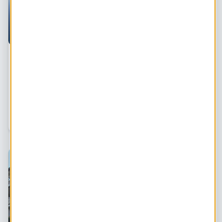
Een coöperatief zonnedak realiseren in 5
belangrijke stappen
Wat zijn de belangrijkste stappen voor het realiseren van
een zonnedak? En hoe vlieg je die aan? We spraken met
Ruud Krabbenborg, ‘oude rot’ in het vak als het gaat om
het realiseren van coöperatieve