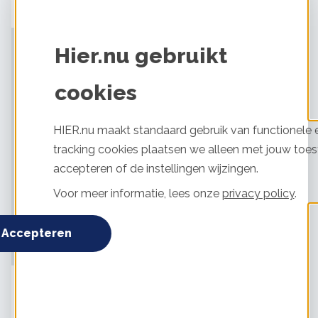
Bron:
Solar Magazine
Hier.nu gebruikt
Meer informatie
Lees meer over het onderzoek in
Solar Magazine
cookies
- Nieuwe studie: 85 procent grote daken na
kleine aanpassing geschikt voor
zonnepanelen
HIER.nu maakt standaard gebruik van functionele e
tracking cookies plaatsen we alleen met jouw toes
Lees meer in
Topsector Energie - Met kleine
aanpassing is 85% van de Nederlandse grote
accepteren of de instellingen wijzingen.
daken geschikt voor zonnepanelen
Voor meer informatie, lees onze
privacy policy
.
Lees hier de eindrapportage van
TKI Urban
Energy - Constructieve beperkingen voor zon-
Accepteren
op-dak in utiliteitsbouw
Dit artikel staat in de volgende
verzamelingen: