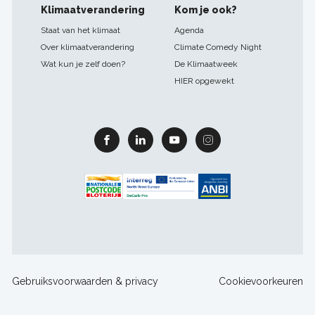
Klimaatverandering
Kom je ook?
Staat van het klimaat
Agenda
Over klimaatverandering
Climate Comedy Night
Wat kun je zelf doen?
De Klimaatweek
HIER opgewekt
Facebook
Linkedin
Youtube
Instagram
Footer
Gebruiksvoorwaarden & privacy
Cookievoorkeuren
sitelinks