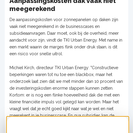
Aanpassingskosten dak vaak niet
meegerekend
De aanpassingskosten voor zonnepanelen op daken zijn
vaak niet meegerekend in de businesscases en
subsidieaanvragen. Daar moet, ook bij de overheid, meer
aandacht voor zijn, vindt de TKI Urban Energy. Met name in
een markt waarin de marges flink onder druk staan, is dit
een risico voor snelle uitrol.
Michiel Kirch, directeur TKI Urban Energy: "Constructieve
beperkingen waren tot nu toe een blackbox, maar het
onderzoek laat zien dat we met minder dan 10 procent van
de investeringskosten enorme stappen kunnen zetten.
Kortom: er is nog een flinke hoeveelheid dak die met een
kleine financiële impuls vol gelegd kan worden. Maar het
vraagt wel dat je echt goed kijkt naar wat je wel en niet
meerekent in je businesscase. En qua subsidies kan de
overheid daar ook meer mee doen."