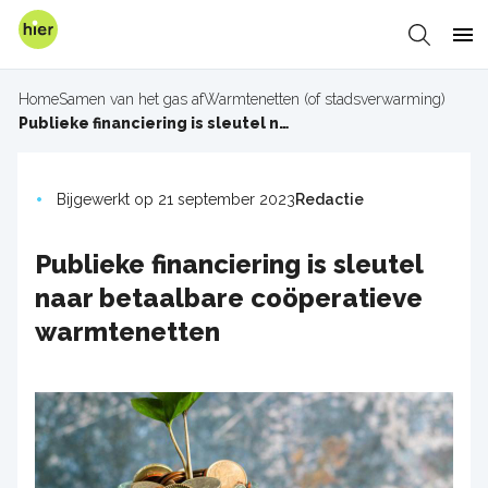
Overslaan
en
Zoeken
Me
naar
de
Home
Samen van het gas af
Warmtenetten (of stadsverwarming)
inhoud
Kruimelpad
Publieke financiering is sleutel naar betaalbare coöperatieve warmtenetten
gaan
Bijgewerkt op 21 september 2023
Redactie
Publieke financiering is sleutel
naar betaalbare coöperatieve
warmtenetten