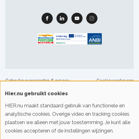
Facebook
Linkedin
Youtube
Instagram
Footer
Gebruiksvoorwaarden & privacy
Cookievoorkeuren
sitelinks
Hier.nu gebruikt cookies
© 2016-2026 Klimaatstichting HIER
HIER.nu maakt standaard gebruik van functionele en
analytische cookies. Overige video en tracking cookies
plaatsen we alleen met jouw toestemming. Je kunt alle
Iedereen slim met energie. HIER helpt je!
cookies accepteren of de instellingen wijzingen.