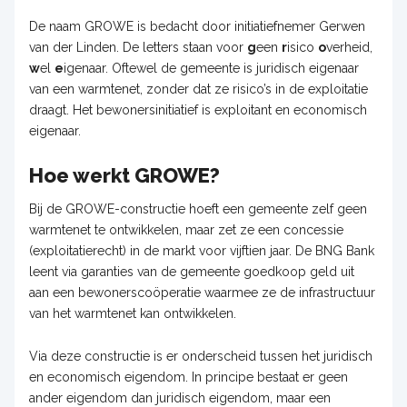
De naam GROWE is bedacht door initiatiefnemer Gerwen
van der Linden. De letters staan voor
g
een
r
isico
o
verheid,
w
el
e
igenaar. Oftewel de gemeente is juridisch eigenaar
van een warmtenet, zonder dat ze risico’s in de exploitatie
draagt. Het bewonersinitiatief is exploitant en economisch
eigenaar.
Hoe werkt GROWE?
Bij de GROWE-constructie hoeft een gemeente zelf geen
warmtenet te ontwikkelen, maar zet ze een concessie
(exploitatierecht) in de markt voor vijftien jaar. De BNG Bank
leent via garanties van de gemeente goedkoop geld uit
aan een bewonerscoöperatie waarmee ze de infrastructuur
van het warmtenet kan ontwikkelen.
Via deze constructie is er onderscheid tussen het juridisch
en economisch eigendom. In principe bestaat er geen
ander eigendom dan juridisch eigendom, maar een