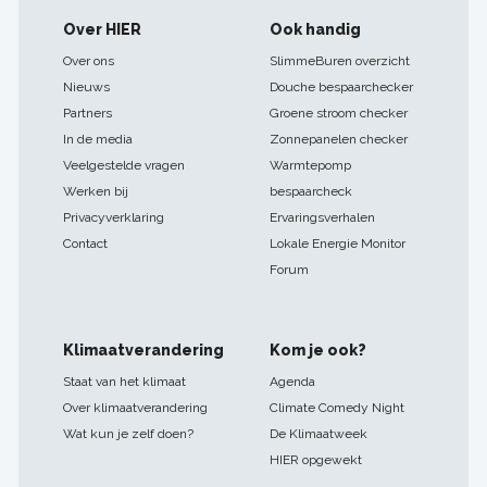
Footer
Over HIER
Ook handig
navigatie
Over ons
SlimmeBuren overzicht
Nieuws
Douche bespaarchecker
Partners
Groene stroom checker
In de media
Zonnepanelen checker
Veelgestelde vragen
Warmtepomp
Werken bij
bespaarcheck
Privacyverklaring
Ervaringsverhalen
Contact
Lokale Energie Monitor
Forum
Klimaatverandering
Kom je ook?
Staat van het klimaat
Agenda
Over klimaatverandering
Climate Comedy Night
Wat kun je zelf doen?
De Klimaatweek
HIER opgewekt