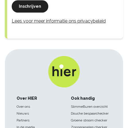
Inschrijven
Lees voor meer informatie ons privacybeleid
Footer
Over HIER
Ook handig
navigatie
Over ons
SlimmeBuren overzicht
Nieuws
Douche bespaarchecker
Partners
Groene stroom checker
In de media
Zonnepanelen checker