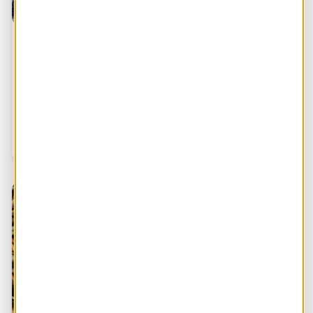
Burgerparticipatie in zakelijke zonne-
energieprojecten: "Financiering een van de
grote issues"
"Financiering is een van de majeure hobbels voor
participatie door energiecoöperaties in grootschalige
zonne-energiesystemen", zegt onderzoeker Anne
Marieke Schwencke in Solar Magazine. "Er is meer