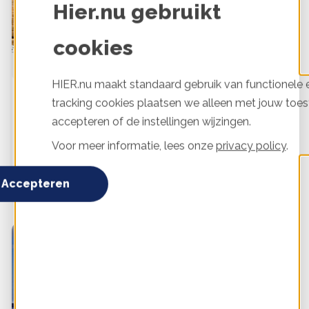
Hier.nu gebruikt
cookies
HIER.nu maakt standaard gebruik van functionele e
tracking cookies plaatsen we alleen met jouw toes
Een lokaal energieproject financieren:
verschillende opties op een rij
accepteren of de instellingen wijzingen.
Elke fase die een lokaal duurzaam energieproject
Voor meer informatie, lees onze
privacy policy
.
doorloopt, kent eigen risico’s met specifieke
vraagstukken voor financiering. Zeker startende
Accepteren
energieprojecten worstelen met de vraag hoe ze die