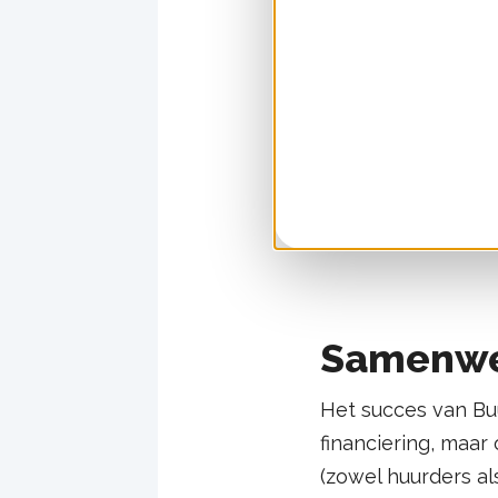
eigenaar-bewoners 
langlopende contr
Elke eigenaar-bew
€3.500. Klanten be
normaal variabel t
Samenwer
Het succes van Bu
financiering, maa
(zowel huurders al