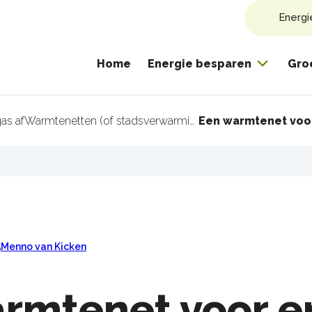
Energi
Home
Energie besparen
Gro
as af
Warmtenetten (of stadsverwarming)
pad
5
Menno van Kicken
rmtenet voor e