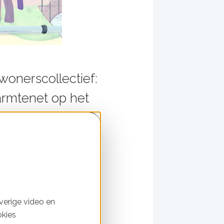
wonerscollectief:
armtenet op het
 gefikst?
werking met betrokken
ente Amsterdam was
verige video en
okies