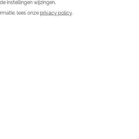
t
e instellingen wijzingen.
emeente
rmatie, lees onze
privacy policy
.
woners
 en betrokken partijen
et zonder hobbels
ndere buurten?
 project
n buurtwarmtenet in de Amsterdamse Wilhelmina Gas
 aquathermie. Het energiesysteem gaat woningen 
met warmte uit het naastgelegen Jacob van Lennep