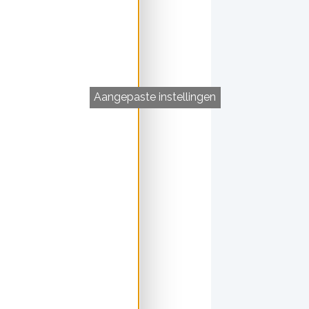
Aangepaste instellingen
thuisbuurt, dat
en gebouwen in de
kanaal.