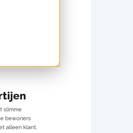
sluiten
msten ontstaat.
(BAK) van circa
recht) en een
tijen
it slimme
 De bewoners
t alleen klant,