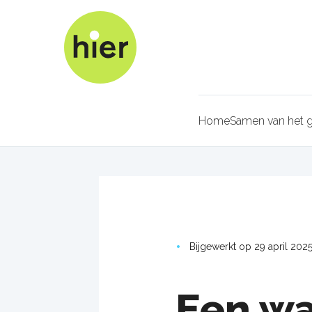
Overslaan
en
naar
de
inhoud
gaan
Home
Samen van het g
Kruimel
Bijgewerkt op 29 april 202
Een wa