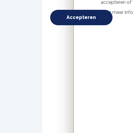
Over het projec
accepteren of d
Steun van de g
Voor meer info
Accepteren
Bijdrage van be
Samenwerkingen
Businesscase ni
Kan dit ook in a
Over het
KetelhuisWG is ee
gebruik maakt van
buurt verwarmen 