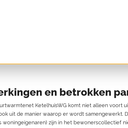
en bedrijven die zich aansluiten bij het warmtenet 
acten af, waardoor er een stabiele stroom aan inko
oner betaalt een eenmalige bijdrage aansluitkosten 
talen daarnaast een laag vast bedrag per jaar (vast
arief op basis van verbruik (verbruiksvergoeding).
kingen en betrokken par
urtwarmtenet KetelhuisWG komt niet alleen voort u
r ook uit de manier waarop er wordt samengewerkt.
s woningeigenaren) zijn in het bewonerscollectief nie