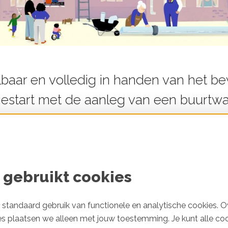
albaar en volledig in handen van het be
gestart met de aanleg van een buurtw
msterdam. Hoe en met wie heeft ze dat
 in. Een sterk bewonerscollectief én goede samen
rt van het project mogelijk. De steun van de geme
 gebruikt cookies
ces.
standaard gebruik van functionele en analytische cookies. O
es plaatsen we alleen met jouw toestemming. Je kunt alle co