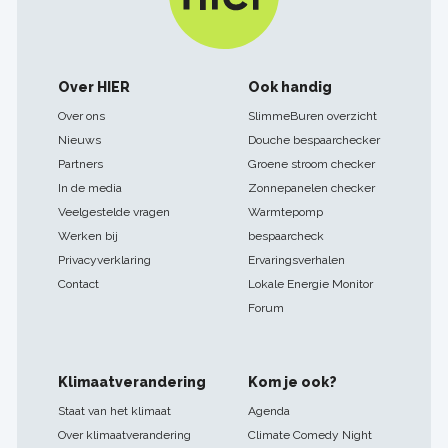
Footer
Over HIER
Ook handig
navigatie
Over ons
SlimmeBuren overzicht
Nieuws
Douche bespaarchecker
Partners
Groene stroom checker
In de media
Zonnepanelen checker
Veelgestelde vragen
Warmtepomp
Werken bij
bespaarcheck
Privacyverklaring
Ervaringsverhalen
Contact
Lokale Energie Monitor
Forum
Klimaatverandering
Kom je ook?
Staat van het klimaat
Agenda
Over klimaatverandering
Climate Comedy Night