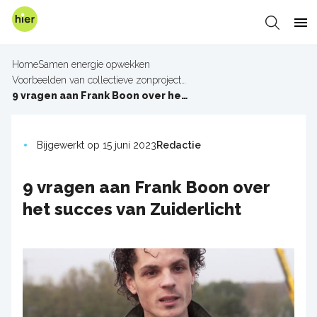
Overslaan
en
Zoeken
Me
naar
de
Home
Samen energie opwekken
inhoud
Voorbeelden van collectieve zonprojecten
Kruimelpad
gaan
9 vragen aan Frank Boon over het succes van Zuiderlicht
Bijgewerkt op 15 juni 2023
Redactie
9 vragen aan Frank Boon over
het succes van Zuiderlicht