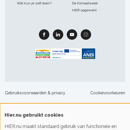
Wat kun je zelf doen?
De Klimaatweek
HIER opgewekt
Facebook
Linkedin
Youtube
Instagram
Footer
Gebruiksvoorwaarden & privacy
Cookievoorkeuren
sitelinks
Hier.nu gebruikt cookies
© 2016-2026 Klimaatstichting HIER
HIER.nu maakt standaard gebruik van functionele en