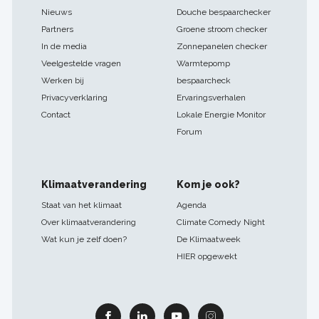
Nieuws
Douche bespaarchecker
Partners
Groene stroom checker
In de media
Zonnepanelen checker
Veelgestelde vragen
Warmtepomp
Werken bij
bespaarcheck
Privacyverklaring
Ervaringsverhalen
Contact
Lokale Energie Monitor
Forum
Klimaatverandering
Kom je ook?
Staat van het klimaat
Agenda
Over klimaatverandering
Climate Comedy Night
Wat kun je zelf doen?
De Klimaatweek
HIER opgewekt
Facebook
Linkedin
Youtube
Instagram