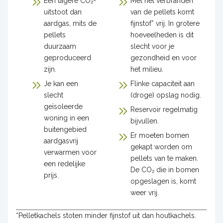
Een lagere CO₂-
Met het verbranden
uitstoot dan
van de pellets komt
aardgas, mits de
fijnstof* vrij. In grotere
pellets
hoeveelheden is dit
duurzaam
slecht voor je
geproduceerd
gezondheid en voor
zijn.
het milieu.
Je kan een
Flinke capaciteit aan
slecht
(droge) opslag nodig.
geïsoleerde
Reservoir regelmatig
woning in een
bijvullen.
buitengebied
Er moeten bomen
aardgasvrij
gekapt worden om
verwarmen voor
pellets van te maken.
een redelijke
De CO₂ die in bomen
prijs.
opgeslagen is, komt
weer vrij.
*Pelletkachels stoten minder fijnstof uit dan houtkachels.