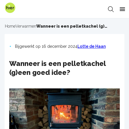
Overslaan
en
Zoeken
Me
naar
de
Home
Verwarmen
Wanneer is een pelletkachel (g)een goed idee?
Kruimelpad
inhoud
gaan
Bijgewerkt op 16 december 2024
Lotte de Haan
Wanneer is een pelletkachel
(g)een goed idee?