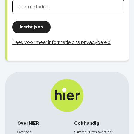
Inschrijven
Lees voor meer informatie ons privacybeleid
Footer
Over HIER
Ook handig
navigatie
Over ons
SlimmeBuren overzicht