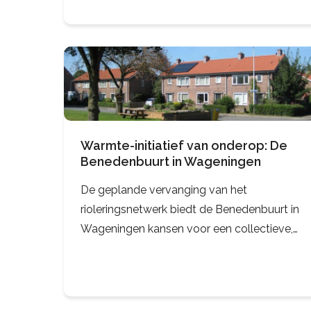
idealistische clubs waren, worden het nu
vaak professioneel georganiseerde
organisaties die
Warmte-initiatief van onderop: De
Benedenbuurt in Wageningen
De geplande vervanging van het
rioleringsnetwerk biedt de Benedenbuurt in
Wageningen kansen voor een collectieve,
duurzame warmtevoorziening. De
innovatieve technologie van Ecovat is een
van de opties