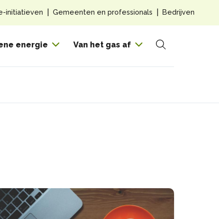
Top
e-initiatieven
Gemeenten en professionals
Bedrijven
navig
Hoof
ene energie
Van het gas af
Zoeken