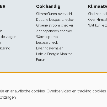
ter
IER
Ook handig
Klimaat
igatie
SlimmeBuren overzicht
Staat van he
Douche bespaarchecker
Over klimaa
Groene stroom checker
Wat kun je 
ia
Zonnepanelen checker
lde vragen
Warmtepomp
j
bespaarcheck
klaring
Ervaringsverhalen
Lokale Energie Monitor
Forum
le en analytische cookies. Overige video en tracking cookie
wijzingen.