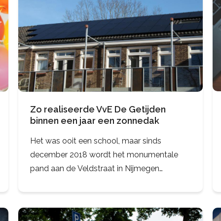
Zo realiseerde VvE De Getijden
binnen een jaar een zonnedak
Het was ooit een school, maar sinds
december 2018 wordt het monumentale
pand aan de Veldstraat in Nijmegen
bewoond. Op de zolder, in de voormalige
gymzaal en in de oude klaslokalen kwamen