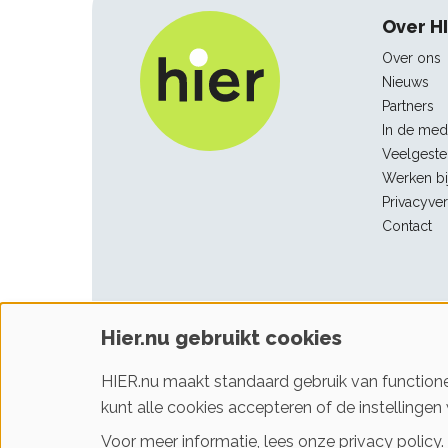
Foo
Over H
nav
Over ons
Nieuws
Partners
In de med
Veelgeste
Werken bi
Privacyver
Contact
Hier.nu gebruikt cookies
Facebook
Linkedin
Youtube
Instagram
HIER.nu maakt standaard gebruik van functione
kunt alle cookies accepteren of de instellingen 
Voor meer informatie, lees onze
privacy policy
.