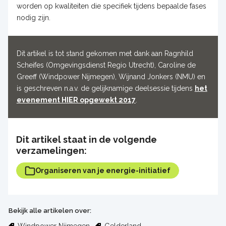
worden op kwaliteiten die specifiek tijdens bepaalde fases
nodig zijn.
Dit artikel is tot stand gekomen met dank aan Ragnhild
Scheifes (Omgevingsdienst Regio Utrecht), Caroline de
Greeff (Windpower Nijmegen), Wijnand Jonkers (NMU) en
is geschreven n.a.v. de gelijknamige deelsessie tijdens
het
evenement HIER opgewekt 2017
.
Dit artikel staat in de volgende
verzamelingen:
Organiseren van je energie-initiatief
Bekijk alle artikelen over: