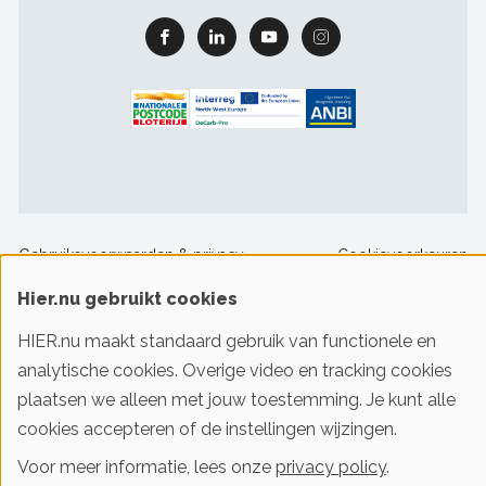
Facebook
Linkedin
Youtube
Instagram
Footer
Gebruiksvoorwaarden & privacy
Cookievoorkeuren
sitelinks
Hier.nu gebruikt cookies
HIER.nu maakt standaard gebruik van functionele en
© 2016-2026 Klimaatstichting HIER
analytische cookies. Overige video en tracking cookies
plaatsen we alleen met jouw toestemming. Je kunt alle
Iedereen slim met energie. HIER helpt je!
cookies accepteren of de instellingen wijzingen.
Voor meer informatie, lees onze
privacy policy
.