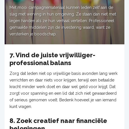
Met mooi campagnemateriaal kunnen leden zelf aan de
slag met werving in hun omgeving. Ze staan dan niet met
legen handen als ze hun verhaal vertellen. Professioneel
gemaakte middelen zijn de investering waard, want ze
versterken je boodschap.
7. Vind de juiste vrijwilliger-
professional balans
Zorg dat leden niet op vrijwillige basis avonden lang werk
verrichten en daar niets voor krijgen, terwijl een betaalde
kracht minder werk doet en daar wel geld voor krijgt. Dat
zorgt voor spanning en een lid dat zich niet gewaardeerd
of serieus genomen voelt. Bedenk hoeveel je van iemand
kunt vragen.
8. Zoek creatief naar financiële
beloningen