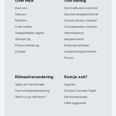
Footer
Over HIER
Ook handig
navigatie
Over ons
SlimmeBuren overzicht
Nieuws
Douche bespaarchecker
Partners
Groene stroom checker
In de media
Zonnepanelen checker
Veelgestelde vragen
Warmtepomp
Werken bij
bespaarcheck
Privacyverklaring
Ervaringsverhalen
Contact
Lokale Energie Monitor
Forum
Klimaatverandering
Kom je ook?
Staat van het klimaat
Agenda
Over klimaatverandering
Climate Comedy Night
Wat kun je zelf doen?
De Klimaatweek
HIER opgewekt