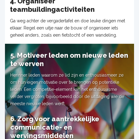
4. Organiseer
teambuildingactiviteiten
Ga weg achter de vergadertafel en doe leuke dingen met
elkaar. Regel een uitje naar de bouw of organiseer iets
geheel anders, zoals een fietstocht of een wandeling.
5. Motiveer leden om nieuwe leden
te werven
Herinner leden waarom ze lid zijn en enthousiasmeer ze
om hun eigen motivatie over te brengen op potentiële
leden. Een competitie-element kan het enthousiasme
verder vergroten, bijvoorbeeld door de uitdaging wie de
meeste nieuwe leden werft.
6. Zorg voor aantrekkelijke
communicatie- en
wervingsmiddelen