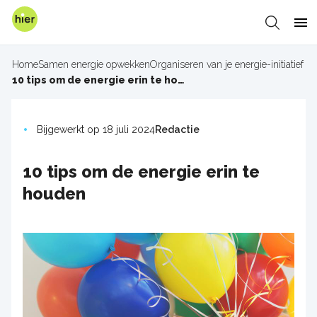
Overslaan
en
Zoeken
Me
naar
de
Home
Samen energie opwekken
Organiseren van je energie-initiatief
inhoud
Kruimelpad
10 tips om de energie erin te houden
gaan
Bijgewerkt op 18 juli 2024
Redactie
10 tips om de energie erin te
houden