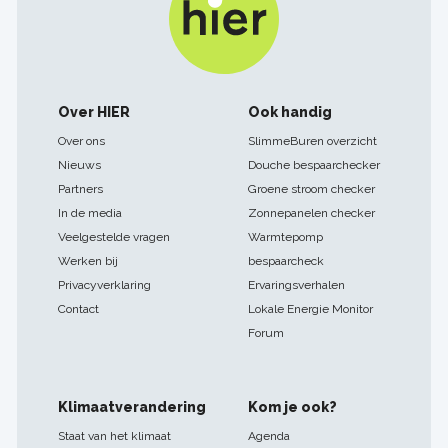
Footer
Over HIER
Ook handig
navigatie
Over ons
SlimmeBuren overzicht
Nieuws
Douche bespaarchecker
Partners
Groene stroom checker
In de media
Zonnepanelen checker
Veelgestelde vragen
Warmtepomp
Werken bij
bespaarcheck
Privacyverklaring
Ervaringsverhalen
Contact
Lokale Energie Monitor
Forum
Klimaatverandering
Kom je ook?
Staat van het klimaat
Agenda