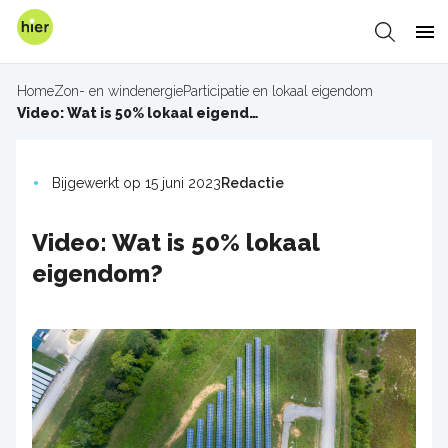
Overslaan
en
Zoeken
Me
naar
de
Home
Zon- en windenergie
Participatie en lokaal eigendom
inhoud
Kruimelpad
Video: Wat is 50% lokaal eigendom?
gaan
Bijgewerkt op 15 juni 2023
Redactie
Video: Wat is 50% lokaal
eigendom?