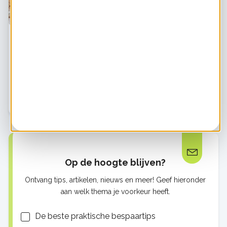
Geothermie biedt kansen voor lokale warmte-
initiatieven – notitie Energie Samen
Nog maar weinig warmte-initiatieven houden zich
serieus bezig met geothermie. Onder andere vanwege
de grote schaal van dit type projecten – denk aan
duizenden woningen – en de grote investeringen die
Op de hoogte blijven?
Ontvang tips, artikelen, nieuws en meer! Geef hieronder
aan welk thema je voorkeur heeft.
Lijsten
De beste praktische bespaartips