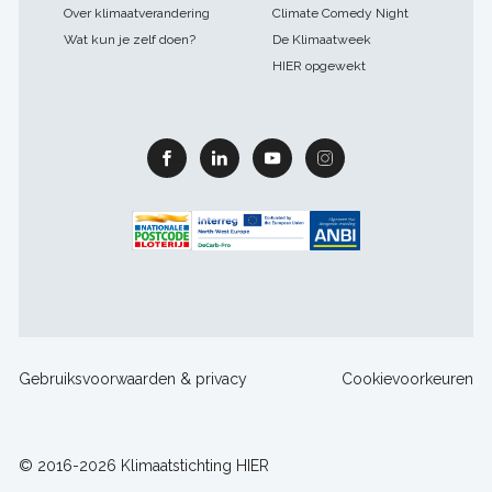
Over klimaatverandering
Climate Comedy Night
Wat kun je zelf doen?
De Klimaatweek
HIER opgewekt
Facebook
Linkedin
Youtube
Instagram
Footer
Gebruiksvoorwaarden & privacy
Cookievoorkeuren
sitelinks
© 2016-2026 Klimaatstichting HIER