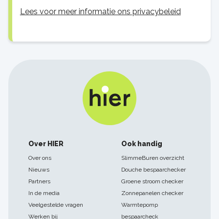
Lees voor meer informatie ons privacybeleid
Footer
Over HIER
Ook handig
navigatie
Over ons
SlimmeBuren overzicht
Nieuws
Douche bespaarchecker
Partners
Groene stroom checker
In de media
Zonnepanelen checker
Veelgestelde vragen
Warmtepomp
Werken bij
bespaarcheck