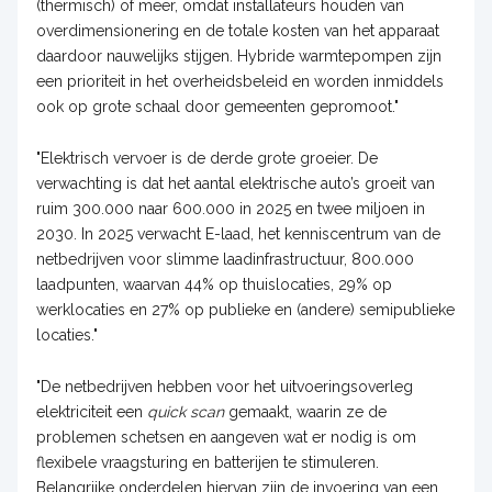
(thermisch) of meer, omdat installateurs houden van
overdimensionering en de totale kosten van het apparaat
daardoor nauwelijks stijgen. Hybride warmtepompen zijn
een prioriteit in het overheidsbeleid en worden inmiddels
ook op grote schaal door gemeenten gepromoot."
"Elektrisch vervoer is de derde grote groeier. De
verwachting is dat het aantal elektrische auto’s groeit van
ruim 300.000 naar 600.000 in 2025 en twee miljoen in
2030. In 2025 verwacht E-laad, het kenniscentrum van de
netbedrijven voor slimme laadinfrastructuur, 800.000
laadpunten, waarvan 44% op thuislocaties, 29% op
werklocaties en 27% op publieke en (andere) semipublieke
locaties."
"De netbedrijven hebben voor het uitvoeringsoverleg
elektriciteit een
quick scan
gemaakt, waarin ze de
problemen schetsen en aangeven wat er nodig is om
flexibele vraagsturing en batterijen te stimuleren.
Belangrijke onderdelen hiervan zijn de invoering van een