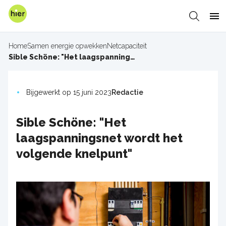
Overslaan
en
Zoeken
Me
naar
de
Home
Samen energie opwekken
Netcapaciteit
inhoud
Kruimelpad
Sible Schöne: "Het laagspanningsnet wordt het volgende knelpunt"
gaan
Bijgewerkt op 15 juni 2023
Redactie
Sible Schöne: "Het
laagspanningsnet wordt het
volgende knelpunt"