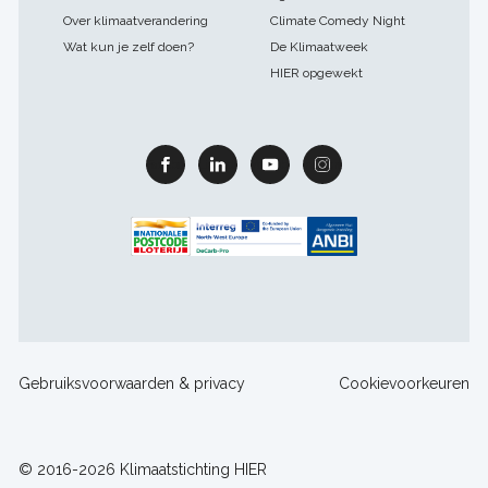
Over klimaatverandering
Climate Comedy Night
Wat kun je zelf doen?
De Klimaatweek
HIER opgewekt
Facebook
Linkedin
Youtube
Instagram
Footer
Gebruiksvoorwaarden & privacy
Cookievoorkeuren
sitelinks
© 2016-2026 Klimaatstichting HIER