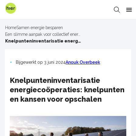
Overslaan
en
Zoeken
Me
naar
de
Home
Samen energie besparen
inhoud
Een slimme aanpak voor collectief energie besparen
Kruimelpad
gaan
Knelpunteninventarisatie energiecoöperaties: knelpunten en kansen voor opschalen
Bijgewerkt op 3 juni 2024
Anouk Overbeek
Knelpunteninventarisatie
energiecoöperaties: knelpunten
en kansen voor opschalen