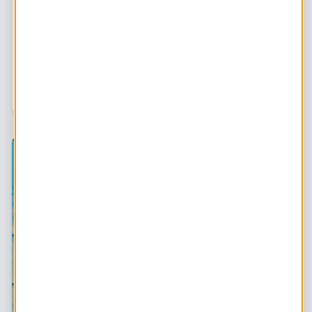
Onderzoek CE Delft & TNO: wat leveren
zonnepanelen op zonder salderingsregeling?
De salderingsregeling maakte zonnepanelen jarenlang
financieel aantrekkelijk. Nu wil het kabinet de
salderingsregeling per 1 januari 2027 afschaffen*. Wat
betekent dat voor de energierekening van