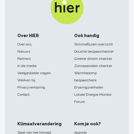
Footer
Over HIER
Ook handig
navigatie
Over ons
SlimmeBuren overzicht
Nieuws
Douche bespaarchecker
Partners
Groene stroom checker
In de media
Zonnepanelen checker
Veelgestelde vragen
Warmtepomp
Werken bij
bespaarcheck
Privacyverklaring
Ervaringsverhalen
Contact
Lokale Energie Monitor
Forum
Klimaatverandering
Kom je ook?
Staat van het klimaat
Agenda