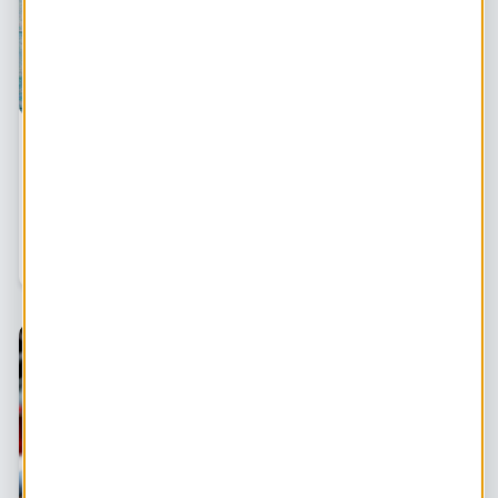
5 tips voor een succesvol energie-initiatief
Wat bepaalt het succes van een energiecoöperatie?
Beau Warbroek stelde zichzelf deze vraag en wijdde er
een promotieonderzoek aan vanuit de Universiteit
Twente. Hij bestudeerde 14 Friese