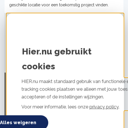
geschikte locatie voor een toekomstig project vinden.
Download
Knelpunteninventarisatie
energiecoöperaties, mei 2024
Hier.nu gebruikt
Knelpunteninventarisatie
energiecoöperaties, februari 2023
cookies
HIER.nu maakt standaard gebruik van functionele e
Over de knelpunteninventarisatie
tracking cookies plaatsen we alleen met jouw toes
De Knelpunteninventarisatie energiecoöperaties 2024 is
accepteren of de instellingen wijzingen.
een uitgave van Klimaatstichting HIER, met medewerking
Voor meer informatie, lees onze
privacy policy
.
van Energie Samen. Deze publicatie verscheen ook online,
als onderdeel van de
Lokale Energie Monitor 2023
(uitgave maart 2024).
Alles weigeren