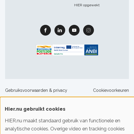
HIER opgewekt
Facebook
Linkedin
Youtube
Instagram
Footer
Gebruiksvoorwaarden & privacy
Cookievoorkeuren
sitelinks
Hier.nu gebruikt cookies
© 2016-2026 Klimaatstichting HIER
HIER.nu maakt standaard gebruik van functionele en
analytische cookies. Overige video en tracking cookies
Iedereen slim met energie. HIER helpt je!