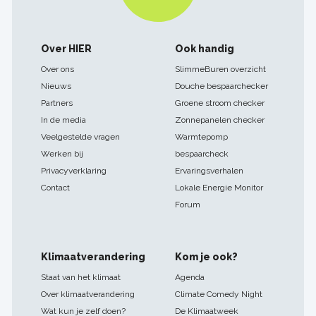
Footer
Over HIER
Ook handig
navigatie
Over ons
SlimmeBuren overzicht
Nieuws
Douche bespaarchecker
Partners
Groene stroom checker
In de media
Zonnepanelen checker
Veelgestelde vragen
Warmtepomp
Werken bij
bespaarcheck
Privacyverklaring
Ervaringsverhalen
Contact
Lokale Energie Monitor
Forum
Klimaatverandering
Kom je ook?
Staat van het klimaat
Agenda
Over klimaatverandering
Climate Comedy Night
Wat kun je zelf doen?
De Klimaatweek