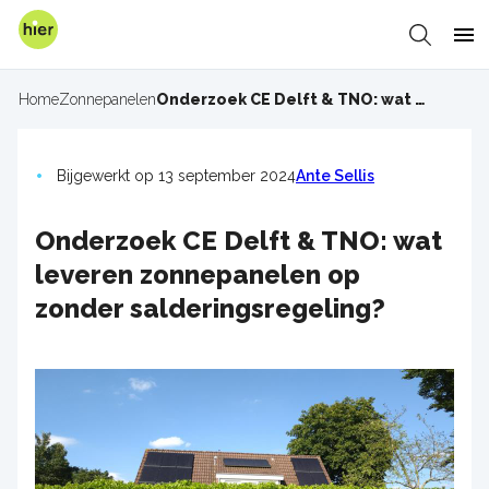
Overslaan
en
Zoeken
Me
naar
de
Home
Zonnepanelen
Onderzoek CE Delft & TNO: wat leveren zonnepanelen op zonder salderingsregeling?
Kruimelpad
inhoud
gaan
Bijgewerkt op 13 september 2024
Ante Sellis
Onderzoek CE Delft & TNO: wat
leveren zonnepanelen op
zonder salderingsregeling?