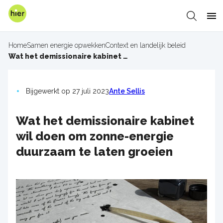
Overslaan
en
Zoeken
Me
naar
de
Home
Samen energie opwekken
Context en landelijk beleid
inhoud
Kruimelpad
Wat het demissionaire kabinet wil doen om zonne-energie duurzaam te laten groeien
gaan
Bijgewerkt op 27 juli 2023
Ante Sellis
Wat het demissionaire kabinet
wil doen om zonne-energie
duurzaam te laten groeien