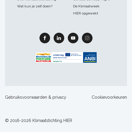
Wat kun je zelf doen?
De Klimaatweek
HIER opgewekt
Facebook
Linkedin
Youtube
Instagram
Footer
Gebruiksvoorwaarden & privacy
Cookievoorkeuren
sitelinks
© 2016-2026 Klimaatstichting HIER