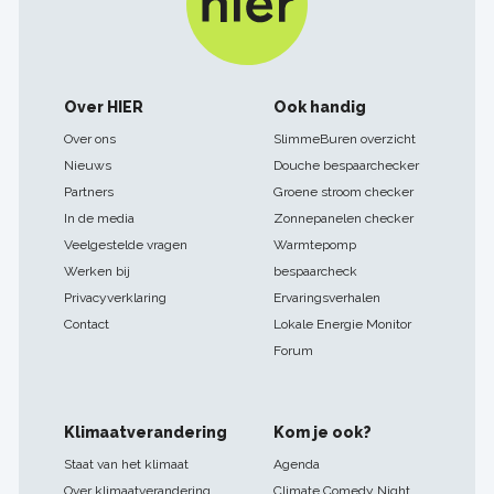
Footer
Over HIER
Ook handig
navigatie
Over ons
SlimmeBuren overzicht
Nieuws
Douche bespaarchecker
Partners
Groene stroom checker
In de media
Zonnepanelen checker
Veelgestelde vragen
Warmtepomp
Werken bij
bespaarcheck
Privacyverklaring
Ervaringsverhalen
Contact
Lokale Energie Monitor
Forum
Klimaatverandering
Kom je ook?
Staat van het klimaat
Agenda
Over klimaatverandering
Climate Comedy Night