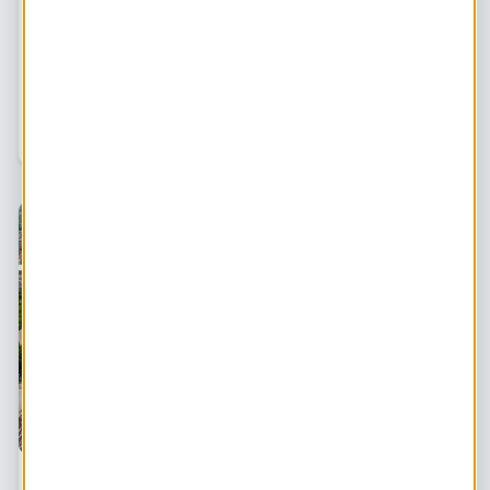
Tips en tools om VvE's op weg te helpen naar
een collectief zonnedak
Maak als gemeente gebruik van de communicatietips en
-tools op deze pagina om VvE's op weg te helpen naar
een collectief zonnedak. Je vindt hier
voorbeeldverhalen, stappenplannen, actuele informatie