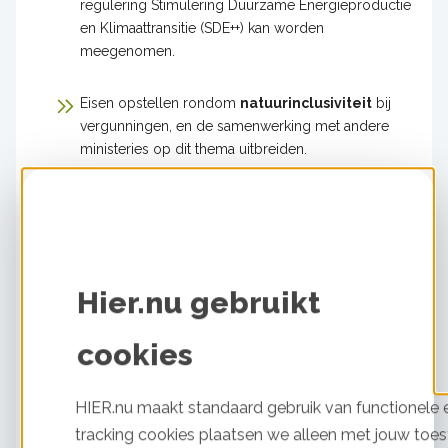
regulering Stimulering Duurzame Energieproductie
en Klimaattransitie (SDE++) kan worden
meegenomen.
Eisen opstellen rondom
natuurinclusiviteit
bij
vergunningen, en de samenwerking met andere
ministeries op dit thema uitbreiden.
De versnellingsagenda voor de
verduurzaming
van VvE's
uitwerken en onderzoeken
of zonnepanelen op VvE's ook kan worden
opgenomen in de Subsidieregeling voor
Verduurzaming voor Verenigingen van Eigenaars
Hier.nu gebruikt
(SVVE) en welke knelpunten er in de bestaande
VvE-besluitvormingsregels bestaan.
cookies
Vaststellen hoeveel
overheidsdaken geschikt
HIER.nu maakt standaard gebruik van functionele e
zijn voor zonnepanelen
en op hoeveel van die
tracking cookies plaatsen we alleen met jouw toes
daken in 2025 panelen moeten liggen.