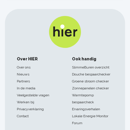
Footer
Over HIER
Ook handig
navigatie
Over ons
SlimmeBuren overzicht
Nieuws
Douche bespaarchecker
Partners
Groene stroom checker
In de media
Zonnepanelen checker
Veelgestelde vragen
Warmtepomp
Werken bij
bespaarcheck
Privacyverklaring
Ervaringsverhalen
Contact
Lokale Energie Monitor
Forum