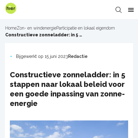
Overslaan
en
Zoeken
Me
naar
de
Home
Zon- en windenergie
Participatie en lokaal eigendom
inhoud
Kruimelpad
Constructieve zonneladder: in 5 stappen naar lokaal beleid voor een goede inpassing van zonne-energie
gaan
Bijgewerkt op 15 juni 2023
Redactie
Constructieve zonneladder: in 5
stappen naar lokaal beleid voor
een goede inpassing van zonne-
energie