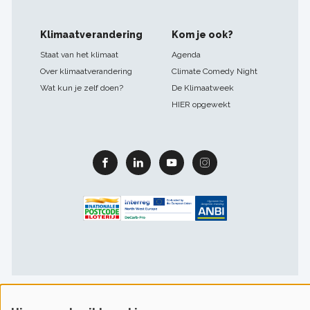
Klimaatverandering
Kom je ook?
Staat van het klimaat
Agenda
Over klimaatverandering
Climate Comedy Night
Wat kun je zelf doen?
De Klimaatweek
HIER opgewekt
Facebook
Linkedin
Youtube
Instagram
Footer
Gebruiksvoorwaarden & privacy
Cookievoorkeuren