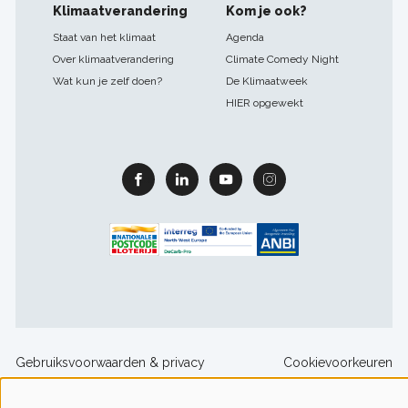
Klimaatverandering
Kom je ook?
Staat van het klimaat
Agenda
Over klimaatverandering
Climate Comedy Night
Wat kun je zelf doen?
De Klimaatweek
HIER opgewekt
Facebook
Linkedin
Youtube
Instagram
Footer
Gebruiksvoorwaarden & privacy
Cookievoorkeuren
sitelinks