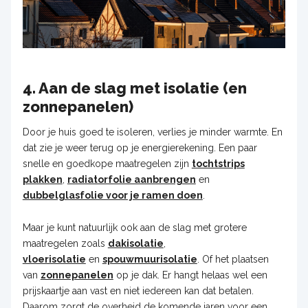
4. Aan de slag met isolatie (en
zonnepanelen)
Door je huis goed te isoleren, verlies je minder warmte. En
dat zie je weer terug op je energierekening. Een paar
snelle en goedkope maatregelen zijn
tochtstrips
plakken
,
radiatorfolie aanbrengen
en
dubbelglasfolie voor je ramen doen
.
Maar je kunt natuurlijk ook aan de slag met grotere
maatregelen zoals
dakisolatie
,
vloerisolatie
en
spouwmuurisolatie
. Of het plaatsen
van
zonnepanelen
op je dak. Er hangt helaas wel een
prijskaartje aan vast en niet iedereen kan dat betalen.
Daarom zorgt de overheid de komende jaren voor een