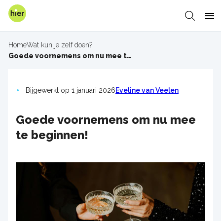
Overslaan
en
Zoeken
Me
naar
de
Home
Wat kun je zelf doen?
inhoud
Kruimelpad
Goede voornemens om nu mee te beginnen!
gaan
Bijgewerkt op 1 januari 2026
Eveline van Veelen
Goede voornemens om nu mee
te beginnen!