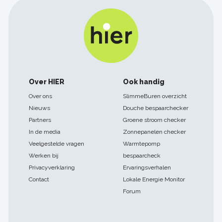
Footer
Over HIER
Ook handig
navigatie
Over ons
SlimmeBuren overzicht
Nieuws
Douche bespaarchecker
Partners
Groene stroom checker
In de media
Zonnepanelen checker
Veelgestelde vragen
Warmtepomp
Werken bij
bespaarcheck
Privacyverklaring
Ervaringsverhalen
Contact
Lokale Energie Monitor
Forum