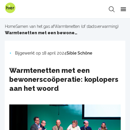
Overslaan
en
Zoeken
Me
naar
de
Home
Samen van het gas af
Warmtenetten (of stadsverwarming)
inhoud
Kruimelpad
Warmtenetten met een bewonerscoöperatie: koplopers aan het woord
gaan
Bijgewerkt op 18 april 2024
Sible Schöne
Warmtenetten met een
bewonerscoöperatie: koplopers
aan het woord