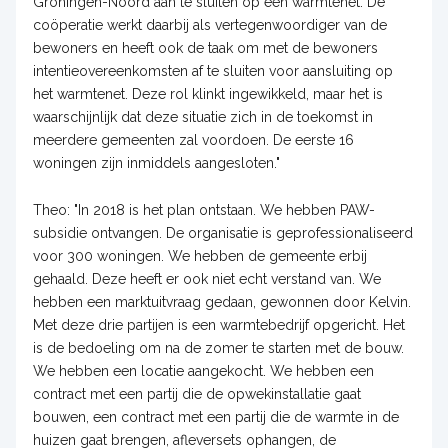
Groningen-Noord aan te sluiten op een warmtenet. De
coöperatie werkt daarbij als vertegenwoordiger van de
bewoners en heeft ook de taak om met de bewoners
intentieovereenkomsten af te sluiten voor aansluiting op
het warmtenet. Deze rol klinkt ingewikkeld, maar het is
waarschijnlijk dat deze situatie zich in de toekomst in
meerdere gemeenten zal voordoen. De eerste 16
woningen zijn inmiddels aangesloten."
Theo: "In 2018 is het plan ontstaan. We hebben PAW-
subsidie ontvangen. De organisatie is geprofessionaliseerd
voor 300 woningen. We hebben de gemeente erbij
gehaald. Deze heeft er ook niet echt verstand van. We
hebben een marktuitvraag gedaan, gewonnen door Kelvin.
Met deze drie partijen is een warmtebedrijf opgericht. Het
is de bedoeling om na de zomer te starten met de bouw.
We hebben een locatie aangekocht. We hebben een
contract met een partij die de opwekinstallatie gaat
bouwen, een contract met een partij die de warmte in de
huizen gaat brengen, afleversets ophangen, de