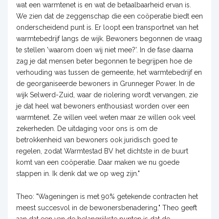
wat een warmtenet is en wat de betaalbaarheid ervan is.
We zien dat de zeggenschap die een coöperatie biedt een
onderscheidend punt is. Er loopt een transportnet van het
warmtebedrijf langs de wijk. Bewoners begonnen de vraag
te stellen 'waarom doen wij niet mee?'. In de fase daarna
zag je dat mensen beter begonnen te begrijpen hoe de
verhouding was tussen de gemeente, het warmtebedrijf en
de georganiseerde bewoners in Grunneger Power. In de
wijk Selwerd-Zuid, waar de riolering wordt vervangen, zie
je dat heel wat bewoners enthousiast worden over een
warmtenet. Ze willen veel weten maar ze willen ook veel
zekerheden. De uitdaging voor ons is om de
betrokkenheid van bewoners ook juridisch goed te
regelen, zodat Warmtestad BV het dichtste in de buurt
komt van een coöperatie. Daar maken we nu goede
stappen in. Ik denk dat we op weg zijn."
Theo: "Wageningen is met 90% getekende contracten het
meest succesvol in de bewonersbenadering." Theo geeft
aan dat een van de belangrijkste punten is dat de