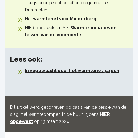
Traaijs energie collectief en de gemeente
Drimmelen
Het
warmtenet voor Muiderberg
HIER opgewekt en SIE:
Warmte-initiatieven,
lessen van de voorhoede
Lees ook:
In vogelvlucht door het warmtenet-jargon
Dit artikel werd geschreven op basis van de sessie 'Aan de
slag met warmtepompen in de buurt' tijdens
HIER
opgewekt
op 19 maart 2024.