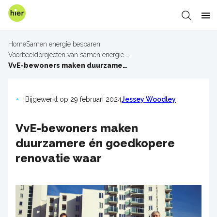
Overslaan
en
Zoeken
Me
naar
de
Home
Samen energie besparen
inhoud
Voorbeeldprojecten van samen energie besparen
Kruimelpad
gaan
VvE-bewoners maken duurzamere én goedkopere renovatie waar
Bijgewerkt op 29 februari 2024
Jessey Woodley
VvE-bewoners maken
duurzamere én goedkopere
renovatie waar