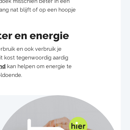
ddoek misschien beter in een
ng nat blijft of op een hoopje
er en energie
bruik en ook verbruik je
it kost tegenwoordig aardig
nd
kan helpen om energie te
oldoende.