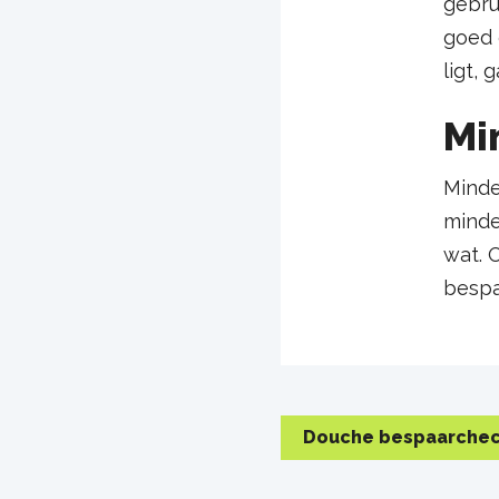
gebru
goed 
ligt, 
Mi
Minde
minde
wat. 
bespa
Douche bespaarchec