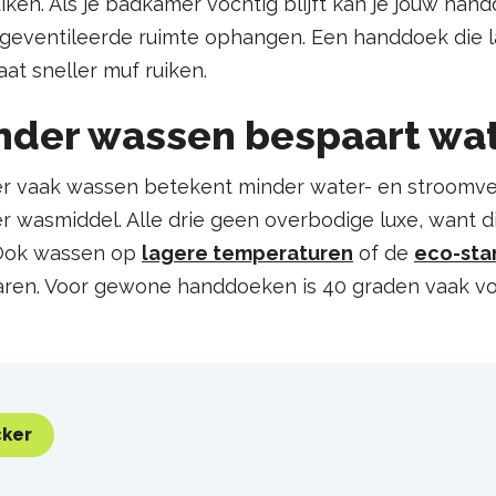
iken. Als je badkamer vochtig blijft kan je jouw han
geventileerde ruimte ophangen. Een handdoek die la
gaat sneller muf ruiken.
nder wassen bespaart wat
r vaak wassen betekent minder water- en stroomver
r wasmiddel. Alle drie geen overbodige luxe, want d
Ook wassen op
lagere temperaturen
of de
eco-sta
ren. Voor gewone handdoeken is 40 graden vaak v
ker