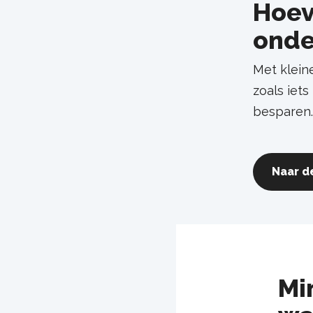
Hoev
onde
Met klein
zoals iets
besparen
Naar d
Mi