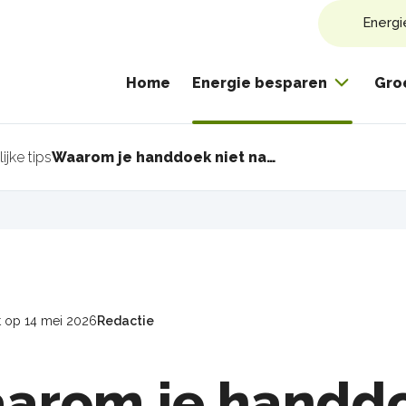
Energi
Home
Energie besparen
Gro
ijke tips
Waarom je handdoek niet na elke douchebeurt in de was hoeft
pad
t op 14 mei 2026
Redactie
arom je handdo