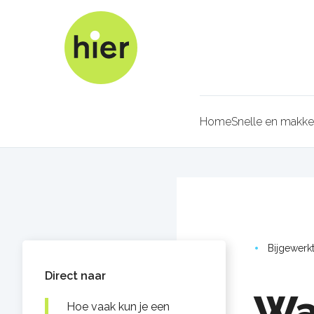
Overslaan
en
naar
de
inhoud
gaan
Home
Snelle en makkel
Kruimel
Bijgewerk
Direct naar
Wa
Hoe vaak kun je een