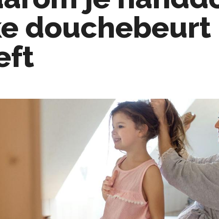
ke douchebeurt 
eft