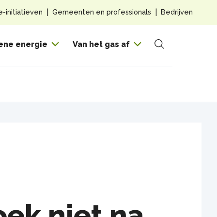
Top
e-initiatieven
Gemeenten en professionals
Bedrijven
navig
Hoof
ene energie
Van het gas af
Zoeken
ek niet na