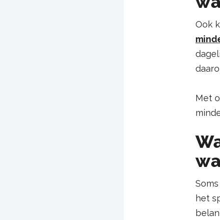
wa
Ook k
minde
dageli
daaro
Met 
minde
Wa
wa
Soms 
het s
belang