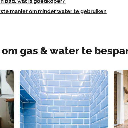
in bad, wat is goedkoper?
kste manier om minder water te gebruiken
 om gas & water te bespa