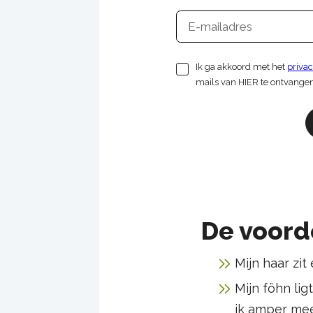
E-
mailadres
Ik ga akkoord met het
priva
mails van HIER te ontvange
De voord
Mijn haar zit 
Mijn föhn lig
ik amper me