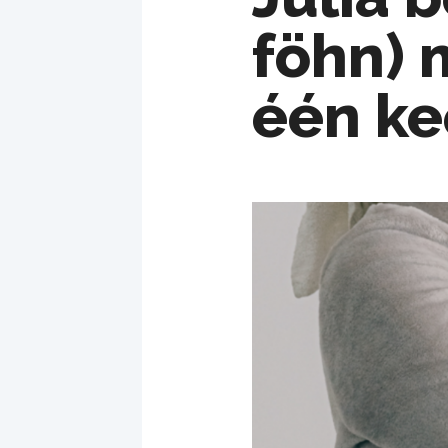
föhn) 
één ke