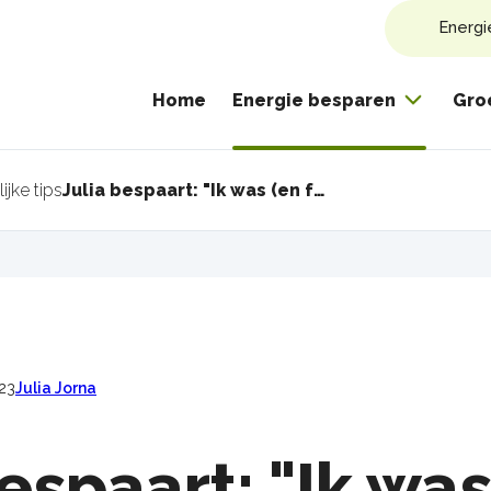
Energi
Home
Energie besparen
Gro
ijke tips
Julia bespaart: "Ik was (en föhn) mijn haar nog maar één keer per week"
pad
023
Julia Jorna
espaart: "Ik was