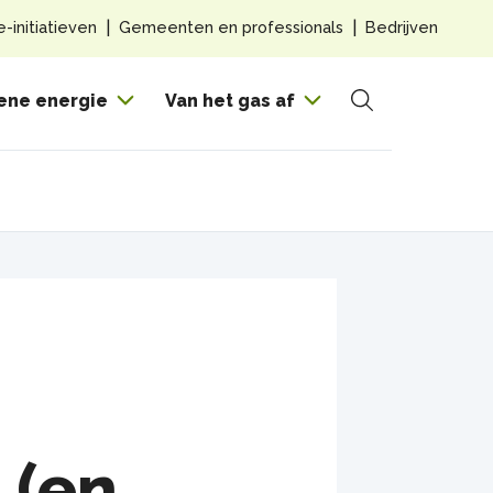
Top
e-initiatieven
Gemeenten en professionals
Bedrijven
navig
Hoof
ene energie
Van het gas af
Zoeken
 (en