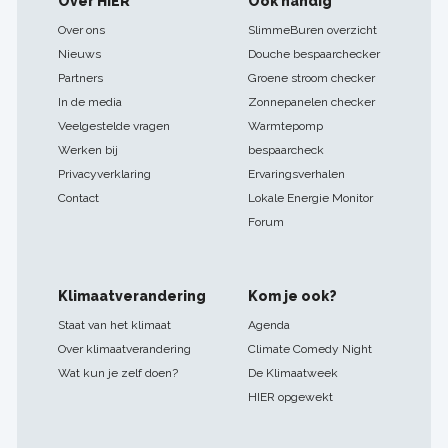
Footer
Over HIER
Ook handig
navigatie
Over ons
SlimmeBuren overzicht
Nieuws
Douche bespaarchecker
Partners
Groene stroom checker
In de media
Zonnepanelen checker
Veelgestelde vragen
Warmtepomp
Werken bij
bespaarcheck
Privacyverklaring
Ervaringsverhalen
Contact
Lokale Energie Monitor
Forum
Klimaatverandering
Kom je ook?
Staat van het klimaat
Agenda
Over klimaatverandering
Climate Comedy Night
Wat kun je zelf doen?
De Klimaatweek
HIER opgewekt