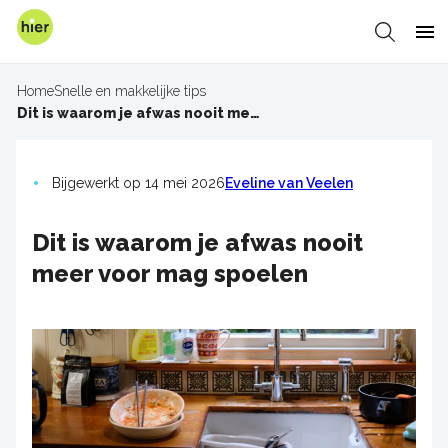
Overslaan
en
Zoeken
Me
naar
de
Home
Snelle en makkelijke tips
inhoud
Kruimelpad
Dit is waarom je afwas nooit meer voor mag spoelen
gaan
Bijgewerkt op 14 mei 2026
Eveline van Veelen
Dit is waarom je afwas nooit
meer voor mag spoelen