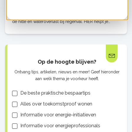
Met de juiste aanpassingen kun je jouw tuin
klimaatbestendig maken, en zo minder last krijgen van
de hitte en wateroverlast bij regenval. HIER helpt je
graag op weg met 7 praktische tips.
Op de hoogte blijven?
Ontvang tips, artikelen, nieuws en meer! Geef hieronder
aan welk thema je voorkeur heeft.
Lijsten
De beste praktische bespaartips
Alles over toekomstproof wonen
Informatie voor energie-initiatieven
Informatie voor energieprofessionals