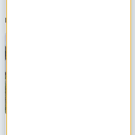
Dit vind je misschien ook leuk:
Regenton plaatsen in 5 stappen