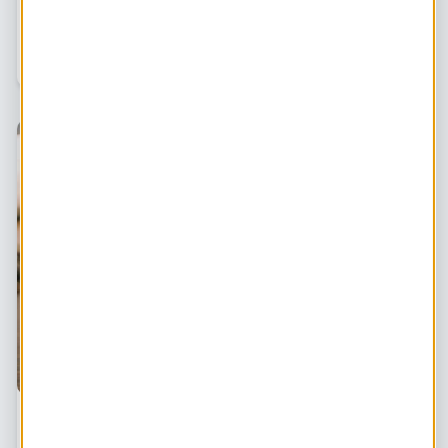
Je hebt het waarschijnlijk wel gemerkt: het klimaat
verandert. We krijgen in Nederland steeds vaker te
maken met hevige regenbuien en langere periodes van
droogte. In droge en hete zomers moeten we wat
zuiniger omgaan met kraanwater. Dan mag je kraan…
Een kokendwaterkraan, is dat energiezuinig?