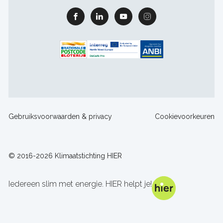
Facebook
Linkedin
Youtube
Instagram
Footer
Gebruiksvoorwaarden & privacy
Cookievoorkeuren
sitelinks
© 2016-2026 Klimaatstichting HIER
Iedereen slim met energie. HIER helpt je!