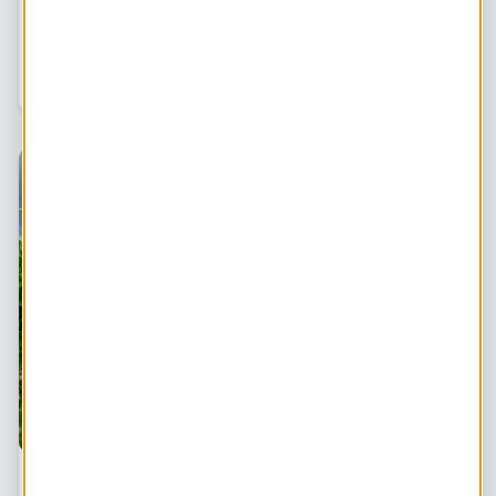
Een kokendwaterkraan is een kraan die direct kokend
water geeft. Handig voor het zetten van thee, het koken
van pasta of het blancheren van groenten. Maar hoe
energiezuinig is zo'n kraan eigenlijk? En
Klimaatadaptatie in je tuin: 7 praktische tips