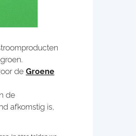
n stroomproducten
 groen.
voor de
Groene
an de
nd afkomstig is,