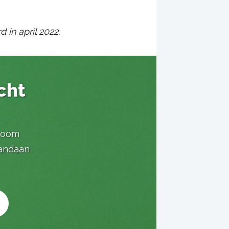
in april 2022.
cht
troom
vandaan