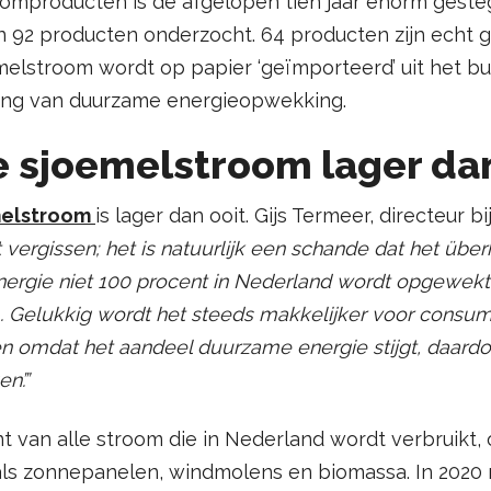
oomproducten is de afgelopen tien jaar enorm geste
ijn 92 producten onderzocht. 64 producten zijn echt 
melstroom wordt op papier ‘geïmporteerd’ uit het bu
iding van duurzame energieopwekking.
 sjoemelstroom lager dan
melstroom
is lager dan ooit. Gijs Termeer, directeur bi
 vergissen; het is natuurlijk een schande dat het übe
nergie niet 100 procent in Nederland wordt opgewekt, i
m. Gelukkig wordt het steeds makkelijker voor cons
en omdat het aandeel duurzame energie stijgt, daar
n’.”
t van alle stroom die in Nederland wordt verbruikt,
s zonnepanelen, windmolens en biomassa. In 2020 r