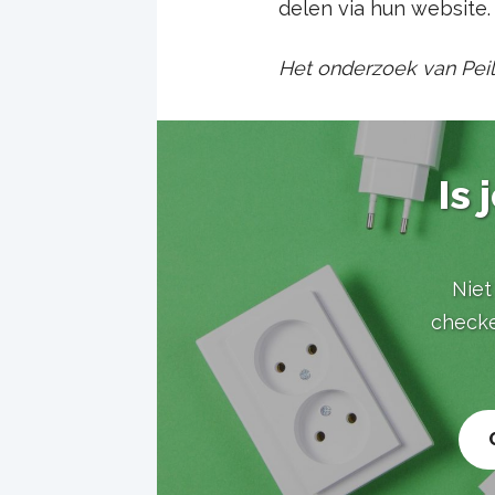
delen via hun website.
Het onderzoek van Peil
Is
Niet
checke