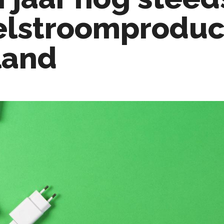
lstroomproduc
land