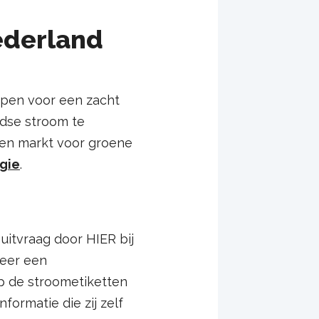
ederland
open voor een zacht
ndse stroom te
geen markt voor groene
gie
.
uitvraag door HIER bij
neer een
p de stroometiketten
formatie die zij zelf