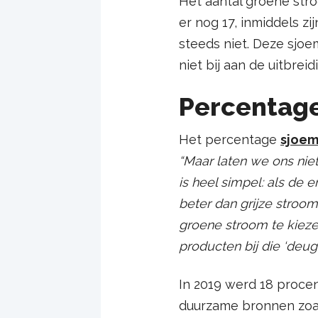
Het aantal groene str
er nog 17, inmiddels z
steeds niet. Deze sjoe
niet bij aan de uitbre
Percentage
Het percentage
sjoe
“Maar laten we ons niet
is heel simpel: als de e
beter dan grijze stroo
groene stroom te kiez
producten bij die ‘deuge
In 2019 werd 18 procen
duurzame bronnen zoal