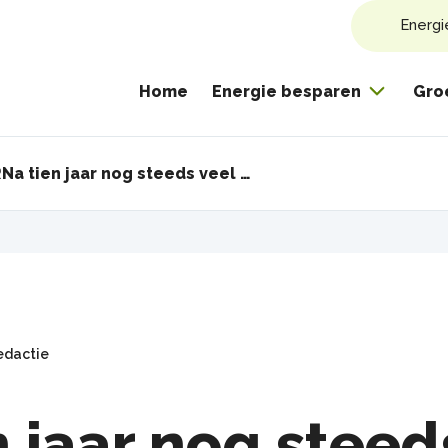
Energi
Home
Energie besparen
Gro
R
Na tien jaar nog steeds veel sjoemelstroomproducten in Nederland
pad
edactie
n jaar nog steed