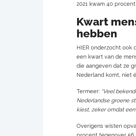
2021 kwam 40 procent v
Kwart mens
hebben
HIER onderzocht ook de
een kwart van de mens
die aangeven dat ze gr
Nederland komt, niet é
Termeer:
“Veel bekend
Nederlandse groene str
kiest, zeker omdat een 
Overigens wisten opv
procent tegenover 56 