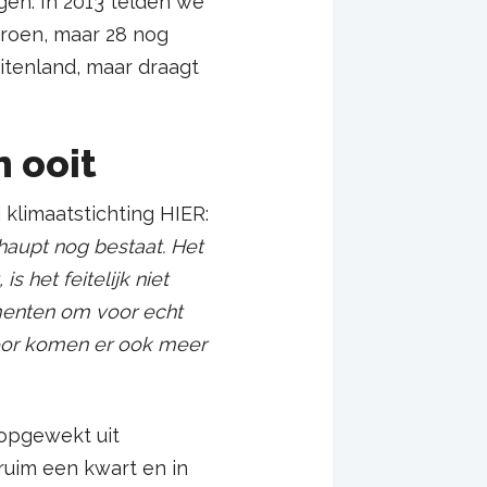
gen. In 2013 telden we
groen, maar 28 nog
itenland, maar draagt
 ooit
j klimaatstichting HIER:
rhaupt nog bestaat. Het
s het feitelijk niet
umenten om voor echt
door komen er ook meer
 opgewekt uit
uim een kwart en in