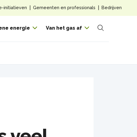
Top
e-initiatieven
Gemeenten en professionals
Bedrijven
navig
Hoof
ene energie
Van het gas af
Zoeken
s veel