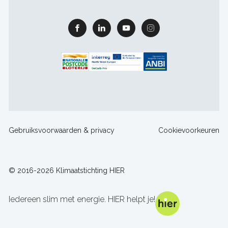
Facebook
Linkedin
Youtube
Instagram
Footer
Gebruiksvoorwaarden & privacy
Cookievoorkeuren
sitelinks
© 2016-2026 Klimaatstichting HIER
Iedereen slim met energie. HIER helpt je!