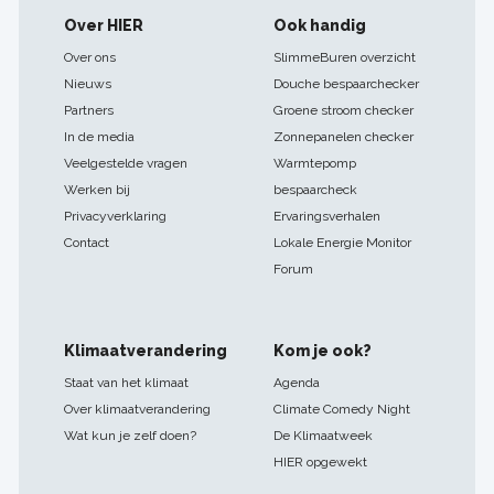
Footer
Over HIER
Ook handig
navigatie
Over ons
SlimmeBuren overzicht
Nieuws
Douche bespaarchecker
Partners
Groene stroom checker
In de media
Zonnepanelen checker
Veelgestelde vragen
Warmtepomp
Werken bij
bespaarcheck
Privacyverklaring
Ervaringsverhalen
Contact
Lokale Energie Monitor
Forum
Klimaatverandering
Kom je ook?
Staat van het klimaat
Agenda
Over klimaatverandering
Climate Comedy Night
Wat kun je zelf doen?
De Klimaatweek
HIER opgewekt