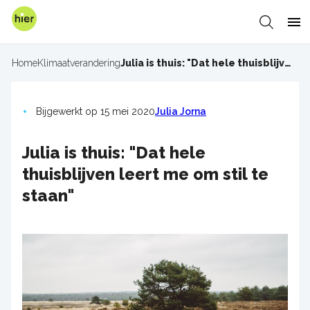
Overslaan
en
Zoeken
Me
naar
de
Home
Klimaatverandering
Julia is thuis: "Dat hele thuisblijven leert me om stil te staan"
Kruimelpad
inhoud
gaan
Bijgewerkt op 15 mei 2020
Julia Jorna
Julia is thuis: "Dat hele
thuisblijven leert me om stil te
staan"