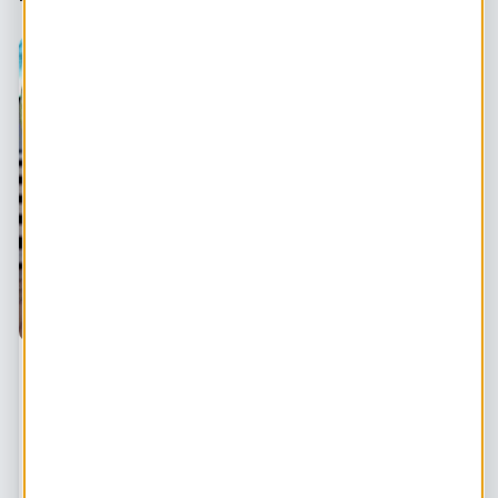
Eva is thuis: "We begrijpen ineens dat onze
acties ertoe doen"
Ook HIER werkt thuis tijdens de coronacrisis. In een serie
blogs blikken collega’s terug op de afgelopen weken en
geven we slimme tips die je juist nu thuis kunt oppakken.