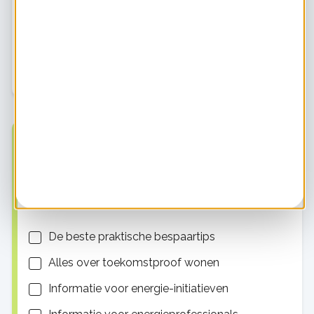
bepaalde dingen gewend zijn geraakt"
Ook HIER werkt thuis tijdens de coronacrisis. In een serie
blogs blikken collega’s terug op de weken in intelligente
lockdown, geven we slimme tips die je juist nu thuis
kunt oppakken en delen we wat
Op de hoogte blijven?
Ontvang tips, artikelen, nieuws en meer! Geef hieronder
aan welk thema je voorkeur heeft.
Lijsten
De beste praktische bespaartips
Alles over toekomstproof wonen
Informatie voor energie-initiatieven