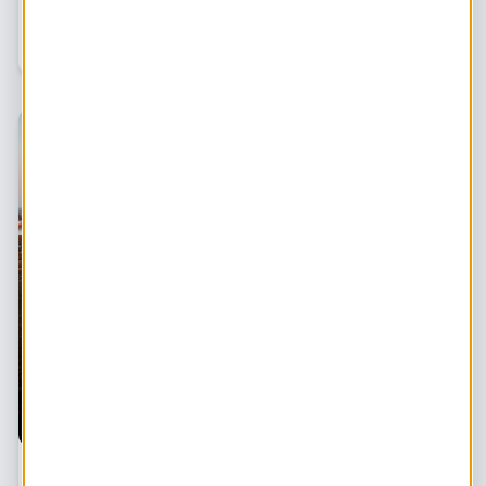
blogs blikken collega’s terug op de afgelopen weken en
geven we slimme tips die je juist nu thuis kunt oppakken.
Collega’s Gerlinde , Sible
Sible is thuis: "Fascinerend hoe snel we aan