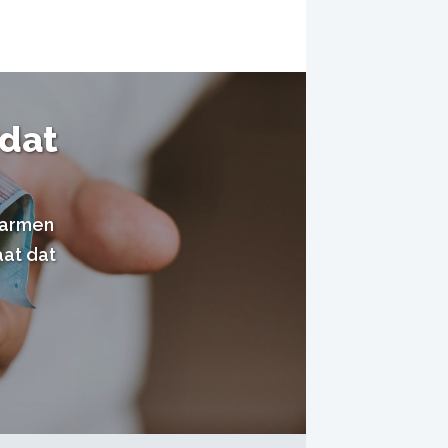
 dat
warmen
aat dat