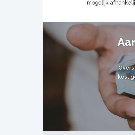
mogelijk afhankelij
Aar
Overs
kost g