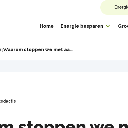
Energi
Home
Energie besparen
Gro
ij
Waarom stoppen we met aardgas?
pad
Redactie
m stoppen we 