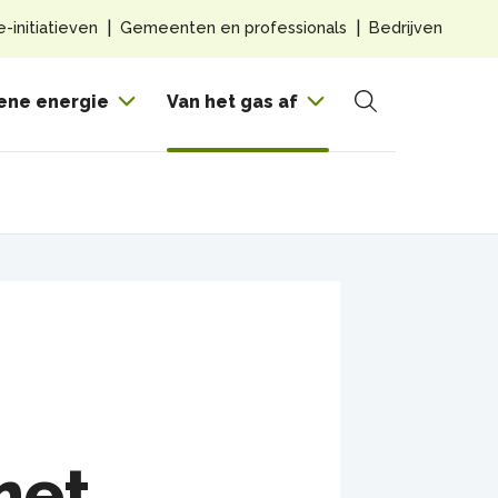
Top
e-initiatieven
Gemeenten en professionals
Bedrijven
navig
Hoof
ene energie
Van het gas af
Zoeken
met