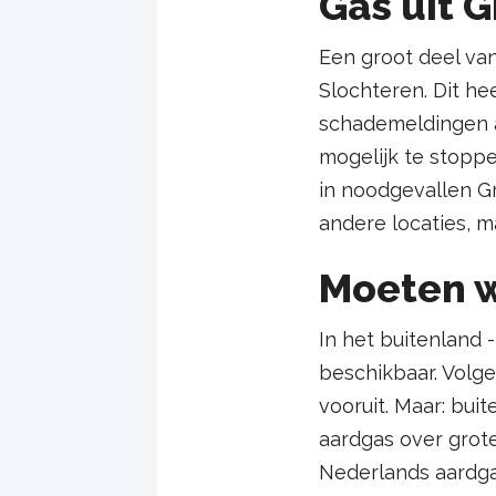
Gas uit 
Een groot deel va
Slochteren. Dit he
schademeldingen a
mogelijk te stoppe
in noodgevallen G
andere locaties, 
Moeten w
In het buitenland 
beschikbaar. Volg
vooruit. Maar: bui
aardgas over grote 
Nederlands aardgas