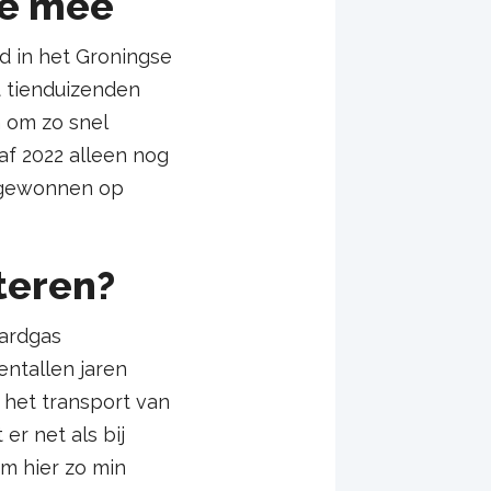
we mee
d in het Groningse
t tienduizenden
 om zo snel
af 2022 alleen nog
s gewonnen op
teren?
aardgas
ntallen jaren
n het transport van
er net als bij
om hier zo min