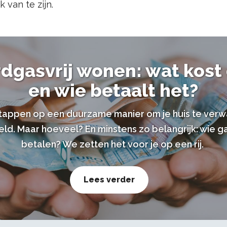
k van te zijn.
dgasvrij wonen: wat kost
en wie betaalt het?
tappen op een duurzame manier om je huis te ver
eld. Maar hoeveel? En minstens zo belangrijk: wie g
betalen? We zetten het voor je op een rij.
Lees verder