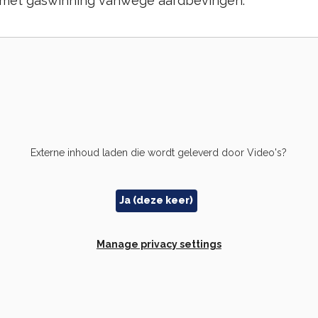
 met gaswinning vanwege aardbevingen.
Externe inhoud laden die wordt geleverd door
Video's
?
Ja (deze keer)
Manage privacy settings