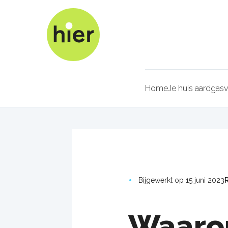
Overslaan
en
naar
de
inhoud
gaan
Home
Je huis aardgasvr
Kruimel
Bijgewerkt op 15 juni 2023
Waaro