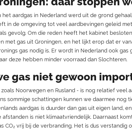
Groningen: daar stoppen 
n het aardgas in Nederland werd uit de grond gehaal
eft in de omgeving tot veel aardbevingen geleid me
ls gevolg. Om die reden heeft het kabinet besloten
n met gas uit Groningen, en het lijkt erop dat er van
ronings gas nodig is. Er wordt in Nederland ook ga
maar deze hebben minder voorraad dan Slochteren.
e gas niet gewoon impor
- zoals Noorwegen en Rusland - is nog relatief veel 
ens sommige schattingen kunnen we daarmee nog tie
tenlands aardgas is duurder dan gas uit eigen land, e
afstanden is niet klimaatvriendelijk. Daarnaast komt 
 CO₂ vrij bij de verbranding. Het is dus verstandig 