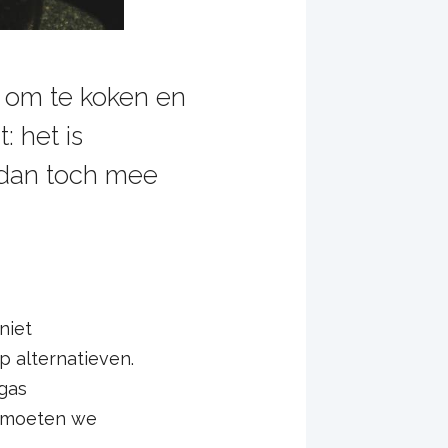
e om te koken en
 het is
 dan toch mee
niet
p alternatieven.
gas
d moeten we