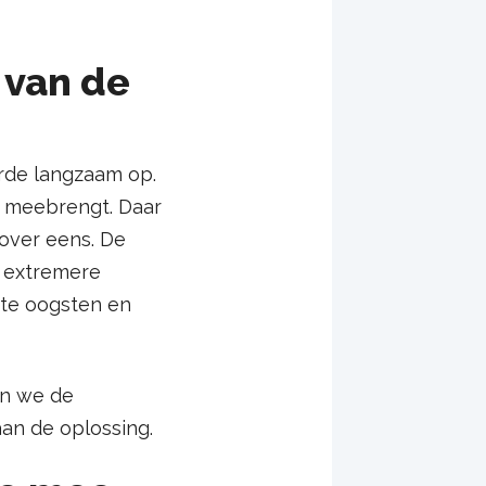
 van de
arde langzaam op.
h meebrengt. Daar
over eens. De
n extremere
kte oogsten en
en we de
aan de oplossing.