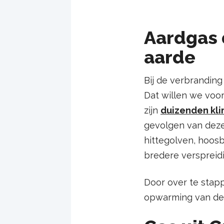
Aardgas 
aarde
Bij de verbrandin
Dat willen we voo
zijn
duizenden kl
gevolgen van deze
hittegolven, hoos
bredere verspreidi
Door over te stap
opwarming van de a