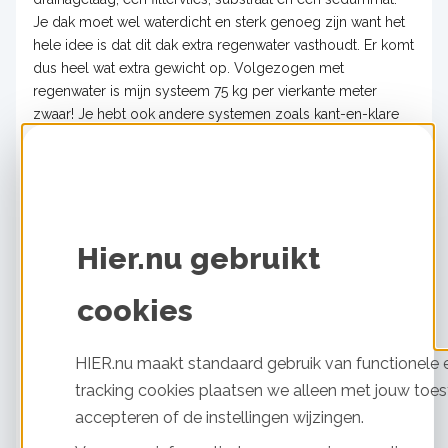
Je dak moet wel waterdicht en sterk genoeg zijn want het
hele idee is dat dit dak extra regenwater vasthoudt. Er komt
dus heel wat extra gewicht op. Volgezogen met
regenwater is mijn systeem 75 kg per vierkante meter
zwaar! Je hebt ook andere systemen zoals kant-en-klare
cassettes. Voor bijna elk dak is het mogelijk om een groen
dak te nemen. Het kan zelfs tot een hellingshoek van 68
graden!"
Stap 2: Sjouwen
Hier.nu gebruikt
"Ik heb voor 27 vierkante meter aan materiaal besteld. We
hebben een plat dak en een van mijn hobby's is klussen. Ik
cookies
heb daarom bewust niet voor een kant-en-klaar
cassettesysteem gekozen maar voor een systeem met
lagen dat je zelf moet leggen. Waar ik niet helemaal
HIER.nu maakt standaard gebruik van functionele e
rekening mee had gehouden is de hoeveelheid materiaal.
tracking cookies plaatsen we alleen met jouw toes
Op de pakbon stond dat alles bij elkaar wel 1700
accepteren of de instellingen wijzingen.
kilo woog! Hoewel dat inclusief drie pallets is, is het nog