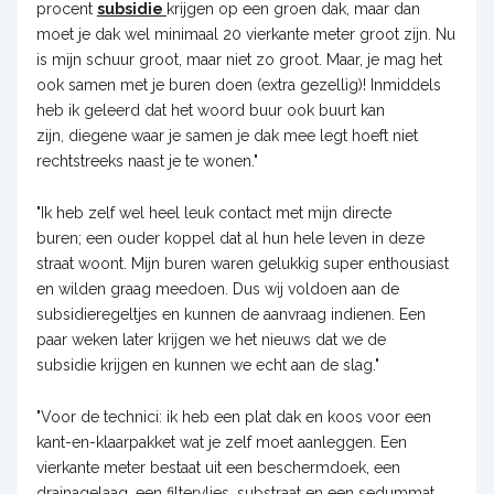
procent
subsidie
krijgen op een groen dak, maar dan
moet je dak wel minimaal 20 vierkante meter groot zijn. Nu
is mijn schuur groot, maar niet zo groot. Maar, je mag het
ook samen met je buren doen (extra gezellig)! Inmiddels
heb ik geleerd dat het woord buur ook buurt kan
zijn, diegene waar je samen je dak mee legt hoeft niet
rechtstreeks naast je te wonen."
"Ik heb zelf wel heel leuk contact met mijn directe
buren; een ouder koppel dat al hun hele leven in deze
straat woont. Mijn buren waren gelukkig super enthousiast
en wilden graag meedoen. Dus wij voldoen aan de
subsidieregeltjes en kunnen de aanvraag indienen. Een
paar weken later krijgen we het nieuws dat we de
subsidie krijgen en kunnen we echt aan de slag."
"Voor de technici: ik heb een plat dak en koos voor een
kant-en-klaarpakket wat je zelf moet aanleggen. Een
vierkante meter bestaat uit een beschermdoek, een
drainagelaag, een filtervlies, substraat en een sedummat.