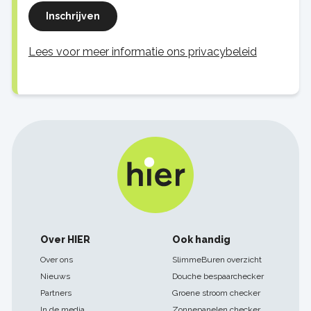
Inschrijven
Lees voor meer informatie ons privacybeleid
Footer
Over HIER
Ook handig
navigatie
Over ons
SlimmeBuren overzicht
Nieuws
Douche bespaarchecker
Partners
Groene stroom checker
In de media
Zonnepanelen checker