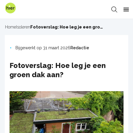
Overslaan
en
Zoeken
Me
naar
de
Home
Isoleren
Fotoverslag: Hoe leg je een groen dak aan?
Kruimelpad
inhoud
gaan
Bijgewerkt op 31 maart 2026
Redactie
Fotoverslag: Hoe leg je een
groen dak aan?