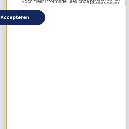
Voor meer informatie, lees onze
privacy policy
.
steeds een heleboel materiaal om te sjouwen. Tip: bak een
appeltaart en vraag of je vrienden (of de andere buren) een
handje komen helpen."
Accepteren
Stap 3: Aanleg van het dak
"Eindelijk was het zover! Ik heb van elke laag een foto
gemaakt. Het leggen ging eigenlijk vrij eenvoudig. Eerst het
dak goed schoonvegen.