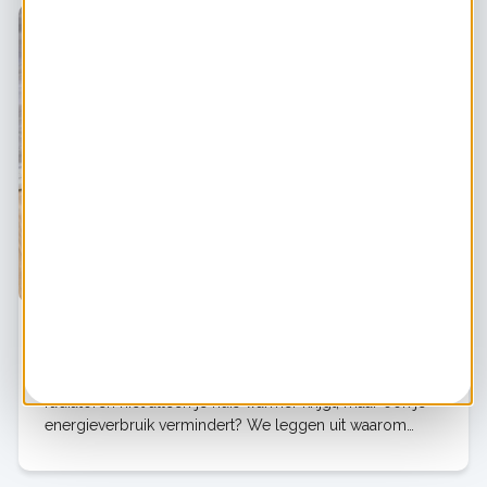
Energie besparen? Maak je radiatoren schoon!
Wist je dat je met een simpele schoonmaakbeurt van je
radiatoren niet alleen je huis warmer krijgt, maar ook je
energieverbruik vermindert? We leggen uit waarom
schone radiatoren minder energie