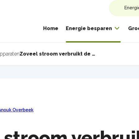
Energi
Home
Energie besparen
Gro
apparaten
Zoveel stroom verbruikt de 18 jaar oude vaatwasser van Anouk
pad
Anouk Overbeek
 stroom verbrui