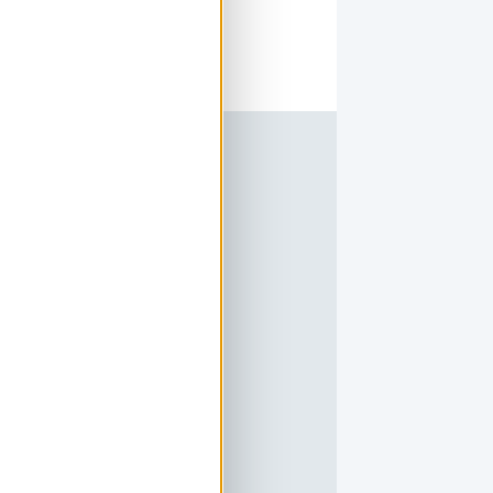
g meer geld met een
e
s en
 zijn
 het
je