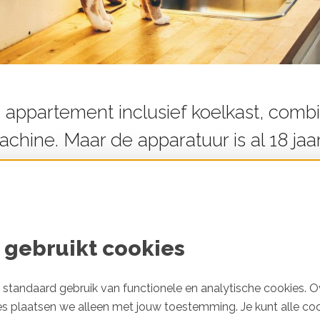
 appartement inclusief koelkast, com
chine. Maar de apparatuur is al 18 jaa
e dan wel niet? Tijd om het tot de bod
 was de
koelkast
aan de beurt. Nu is h
 gebruikt cookies
attig klein vaatwassertje. Ik zet hem gemiddeld een
d nog gewoon op kantoor werkte, was dat minder. Het
standaard gebruik van functionele en analytische cookies. O
es plaatsen we alleen met jouw toestemming. Je kunt alle co
laas. Daarom zet ik hem altijd maar op 50 graden, i