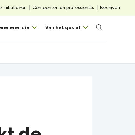
Top
e-initiatieven
Gemeenten en professionals
Bedrijven
navig
Hoof
ene energie
Van het gas af
Zoeken
kt de