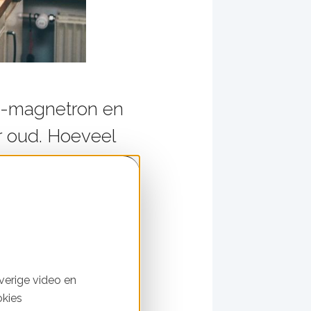
bi-magnetron en
r oud. Hoeveel
em uit te
et aan de
s in de twee dagen aan.
 is een oudje. Hij
verige video en
okies
n plaats van op de