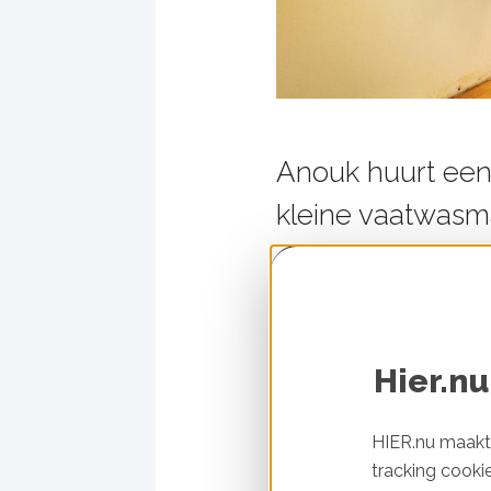
Anouk huurt een
kleine vaatwasma
stroom slurpen z
zoeken! Eerder
vaatwasser.
Hier.nu
Anouk: “Ik heb een sch
Toen ik voor coronatij
HIER.nu maakt 
tracking cooki
heeft geen eco-knop he