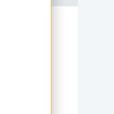
an
 stekker van mijn
et. Ik laat de
ze test herhaal ik