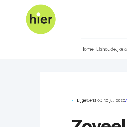
Overslaan
en
naar
de
inhoud
gaan
Home
Huishoudelijke 
Kruimel
Bijgewerkt op 30 juli 2020
Zoveel