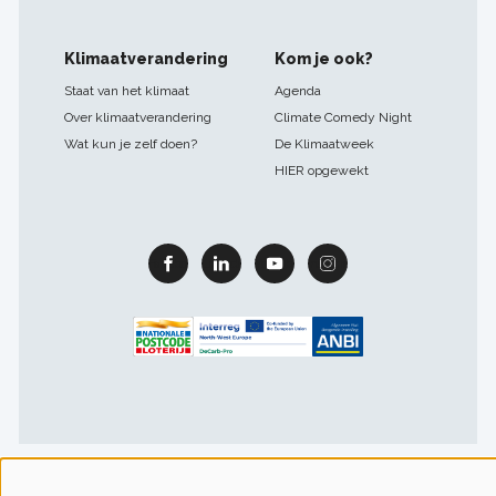
Klimaatverandering
Kom je ook?
Staat van het klimaat
Agenda
Over klimaatverandering
Climate Comedy Night
Wat kun je zelf doen?
De Klimaatweek
HIER opgewekt
Facebook
Linkedin
Youtube
Instagram
Footer
Gebruiksvoorwaarden & privacy
Cookievoorkeuren