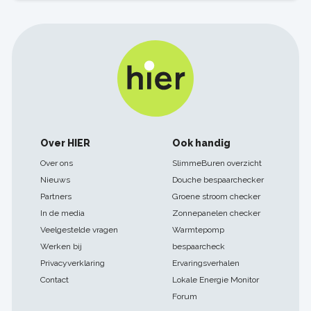
Footer
Over HIER
Ook handig
navigatie
Over ons
SlimmeBuren overzicht
Nieuws
Douche bespaarchecker
Partners
Groene stroom checker
In de media
Zonnepanelen checker
Veelgestelde vragen
Warmtepomp
Werken bij
bespaarcheck
Privacyverklaring
Ervaringsverhalen
Contact
Lokale Energie Monitor
Forum