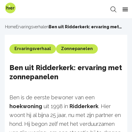
Overslaan
en
Zoeken
Me
naar
de
Home
Ervaringsverhalen
Ben uit Ridderkerk: ervaring met zonnepanelen
Kruimelpad
inhoud
gaan
Ervaringsverhaal
Zonnepanelen
Ben uit Ridderkerk: ervaring met
zonnepanelen
Ben is de eerste bewoner van een
hoekwoning
uit 1998 in
Ridderkerk
. Hier
woont hij al bijna 25 jaar, nu met zijn partner en
hond. Hij begon zelf met het verduurzamen