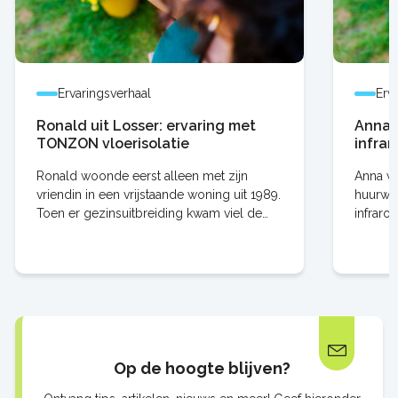
Ervaringsverhaal
Erv
Ronald uit Losser: ervaring met
Anna 
TONZON vloerisolatie
infra
Ronald woonde eerst alleen met zijn
Anna wi
vriendin in een vrijstaande woning uit 1989.
huurwon
Toen er gezinsuitbreiding kwam viel de
infraro
energierekening gelijk een stuk hoger uit.
alleen 
Voor Ronald één van de redenen om
allemaa
Op de hoogte blijven?