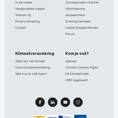
In de media
Zonnepanelen checker
Veelgestelde vragen
Warmtepomp
Werken bij
bespaarcheck
Privacyverklaring
Ervaringsverhalen
Contact
Lokale Energie Monitor
Forum
Klimaatverandering
Kom je ook?
Staat van het klimaat
Agenda
Over klimaatverandering
Climate Comedy Night
Wat kun je zelf doen?
De Klimaatweek
HIER opgewekt
Facebook
Linkedin
Youtube
Instagram