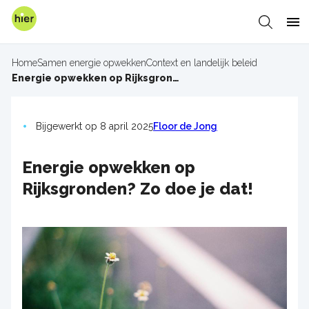
Overslaan
en
Zoeken
Me
naar
de
Home
Samen energie opwekken
Context en landelijk beleid
inhoud
Kruimelpad
Energie opwekken op Rijksgronden? Zo doe je dat!
gaan
Bijgewerkt op 8 april 2025
Floor de Jong
Energie opwekken op
Rijksgronden? Zo doe je dat!