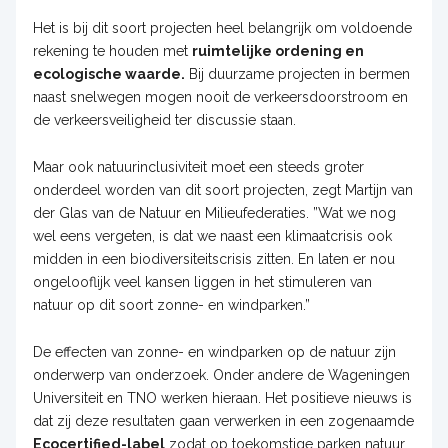
Het is bij dit soort projecten heel belangrijk om voldoende
rekening te houden met
ruimtelijke ordening en
ecologische waarde.
Bij duurzame projecten in bermen
naast snelwegen mogen nooit de verkeersdoorstroom en
de verkeersveiligheid ter discussie staan.
Maar ook natuurinclusiviteit moet een steeds groter
onderdeel worden van dit soort projecten, zegt Martijn van
der Glas van de Natuur en Milieufederaties. ”Wat we nog
wel eens vergeten, is dat we naast een klimaatcrisis ook
midden in een biodiversiteitscrisis zitten. En laten er nou
ongelooflijk veel kansen liggen in het stimuleren van
natuur op dit soort zonne- en windparken.”
De effecten van zonne- en windparken op de natuur zijn
onderwerp van onderzoek. Onder andere de Wageningen
Universiteit en TNO werken hieraan. Het positieve nieuws is
dat zij deze resultaten gaan verwerken in een zogenaamde
Ecocertified-label
zodat op toekomstige parken natuur