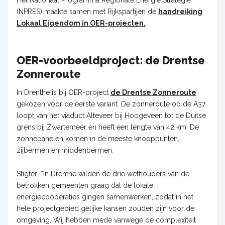
Het Nationaal Programma Regionale Energie Strategie
(NPRES) maakte samen met Rijkspartijen de
handreiking
Lokaal Eigendom in OER-projecten.
OER-voorbeeldproject: de Drentse
Zonneroute
In Drenthe is bij OER-project
de Drentse Zonneroute
gekozen voor de eerste variant. De zonneroute op de A37
loopt van het viaduct Alteveer bij Hoogeveen tot de Duitse
grens bij Zwartemeer en heeft een lengte van 42 km. De
zonnepanelen komen in de meeste knooppunten,
zijbermen en middenbermen.
Stigter: “In Drenthe wilden de drie wethouders van de
betrokken gemeenten graag dat de lokale
energiecoöperaties gingen samenwerken, zodat in het
hele projectgebied gelijke kansen zouden zijn voor de
omgeving. Wij hebben mede vanwege de complexiteit