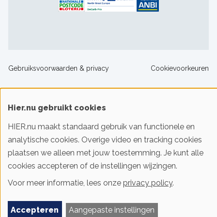
Footer
Gebruiksvoorwaarden & privacy
Cookievoorkeuren
sitelinks
© 2016-2026 Klimaatstichting HIER
Hier.nu gebruikt cookies
HIER.nu maakt standaard gebruik van functionele en
Iedereen slim met energie. HIER helpt je!
analytische cookies. Overige video en tracking cookies
plaatsen we alleen met jouw toestemming. Je kunt alle
cookies accepteren of de instellingen wijzingen.
Voor meer informatie, lees onze
privacy policy
.
Accepteren
Aangepaste instellingen