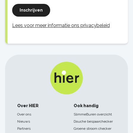
Inschrijven
Lees voor meer informatie ons privacybeleid
Footer
Over HIER
Ook handig
navigatie
Over ons
SlimmeBuren overzicht
Nieuws
Douche bespaarchecker
Partners
Groene stroom checker