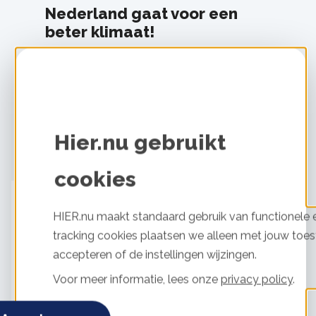
Nederland gaat voor een
beter klimaat!
Om zoveel mogelijk mensen te inspireren zich in
te zetten voor een beter klimaat organiseren we
van 2 t/m 8 november de Klimaatweek.
Hier.nu gebruikt
Kijk wat jij kunt doen
cookies
HIER.nu maakt standaard gebruik van functionele e
tracking cookies plaatsen we alleen met jouw toes
accepteren of de instellingen wijzingen.
Voor meer informatie, lees onze
privacy policy
.