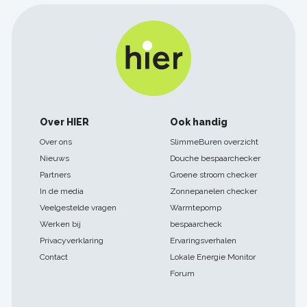
Footer
Over HIER
Ook handig
navigatie
Over ons
SlimmeBuren overzicht
Nieuws
Douche bespaarchecker
Partners
Groene stroom checker
In de media
Zonnepanelen checker
Veelgestelde vragen
Warmtepomp
Werken bij
bespaarcheck
Privacyverklaring
Ervaringsverhalen
Contact
Lokale Energie Monitor
Forum