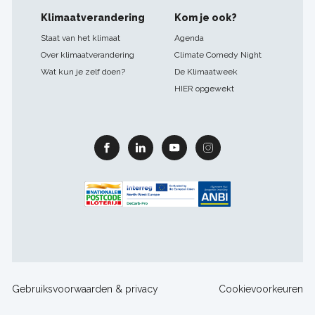
Klimaatverandering
Kom je ook?
Staat van het klimaat
Agenda
Over klimaatverandering
Climate Comedy Night
Wat kun je zelf doen?
De Klimaatweek
HIER opgewekt
Facebook
Linkedin
Youtube
Instagram
Footer
Gebruiksvoorwaarden & privacy
Cookievoorkeuren
sitelinks