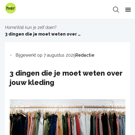
Overslaan
en
Zoeken
Me
naar
de
Home
Wat kun je zelf doen?
inhoud
Kruimelpad
3 dingen die je moet weten over jouw kleding
gaan
Bijgewerkt op 7 augustus 2025
Redactie
3 dingen die je moet weten over
jouw kleding