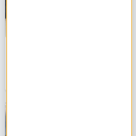
Duurzaam omgaan met kinderkleding - 5 tips
van Sanne "Ik ben verslaafd aan Vinted!"
Als moeder van een baby en een kleuter zit Sanne tot
over haar oren in de baby- en kinderspullen: een box,
fietsjes, speelgoed, en heel veel kleding. Alles nieuw
kopen is duur en helemaal niet nodig. Duurzaam
omgaan met je babykleding is hartstikke m…