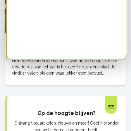
Duurzame (en toffe) hotspots in Nijmegen - 5
tips van Lotte
Nijmegen kennen we natuurlijk van de Vierdaagse, maar
ook de rest van het jaar is het een fijne, groene stad. Je
vindt er volop plekken waar lekker eten, bewust
winkelen en duurzaamheid samenkomen. Collega Lotte
woont er al sinds haar studietijd en d…
Op de hoogte blijven?
Ontvang tips, artikelen, nieuws en meer! Geef hieronder
aan welk thema je voorkeur heeft.