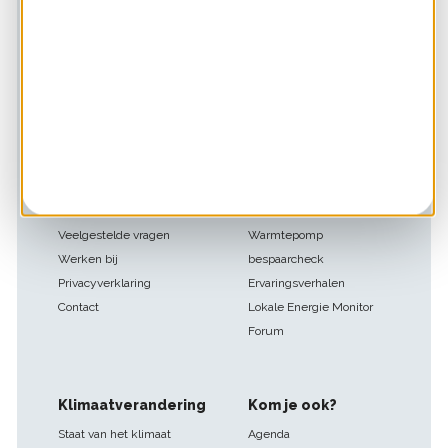
Footer
Over HIER
Ook handig
navigatie
Over ons
SlimmeBuren overzicht
Nieuws
Douche bespaarchecker
Partners
Groene stroom checker
In de media
Zonnepanelen checker
Veelgestelde vragen
Warmtepomp
Werken bij
bespaarcheck
Privacyverklaring
Ervaringsverhalen
Contact
Lokale Energie Monitor
Forum
Klimaatverandering
Kom je ook?
Staat van het klimaat
Agenda