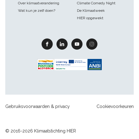
Over klimaatverandering
Climate Comedy Night
Wat kun je zelf doen?
De Klimaatweek
HIER opgewekt
Facebook
Linkedin
Youtube
Instagram
Footer
Gebruiksvoorwaarden & privacy
Cookievoorkeuren
sitelinks
© 2016-2026 Klimaatstichting HIER