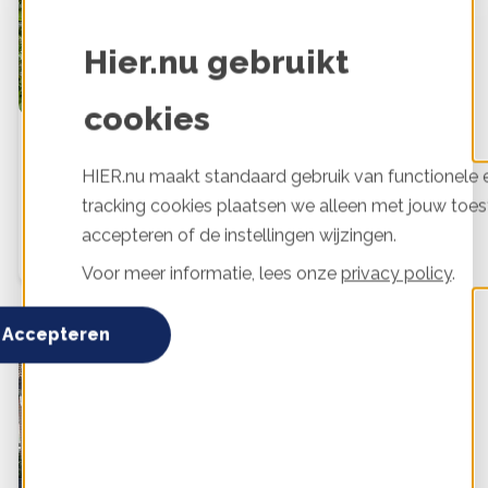
Hier.nu gebruikt
cookies
Windenergie is co-creatie
HIER.nu maakt standaard gebruik van functionele e
Toen de gemeente Utrecht in 2016 besloot in de polder
tracking cookies plaatsen we alleen met jouw toes
Rijnenburg grootschalige duurzame energie op te
accepteren of de instellingen wijzingen.
wekken, nam een groep inwoners het initiatief in eigen
hand. Bewonersorganisatie Rijne Energie
Voor meer informatie, lees onze
privacy policy
.
Accepteren